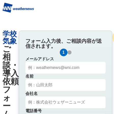
学校
気象
フォーム入力後、ご相談内容が送
信されます。
ご
1
2
相
メールアドレス
談・
導入
名前
依頼
フ
会社名
ォ
ー
電話番号