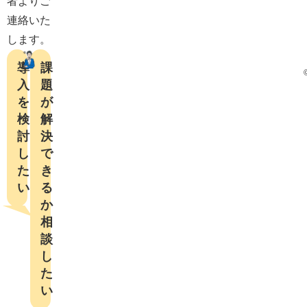
者よりご
連絡いた
します。
導
課
入
題
を
が
検
解
討
決
し
で
た
き
い
る
か

相
談
し
た
い