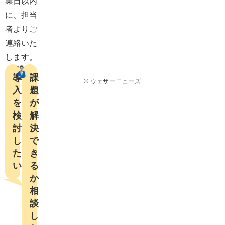
業日以内
に、担当
者よりご
連絡いた
します。
導
課
© ウェザーニューズ
入
題
を
が
検
解
討
決
し
で
た
き
い
る
か

相
談
し