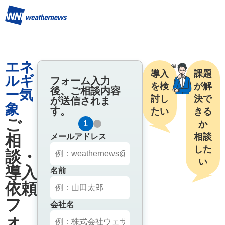
エネ
導入
課題
ルギ
フォーム入力
を検
が解
後、ご相談内容
ー気
討し
決で
が送信されま
象
す。
たい
きる
ご
1
2
か

相
相談
メールアドレス
した
談・
い
導入
名前
依頼
フ
会社名
ォ