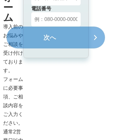
ー
電話番号
ム
導入前の
お悩みや
次へ
ご相談を
受け付け
ておりま
す。

フォーム
に必要事
項、ご相
談内容を
ご入力く
ださい。

通常2営