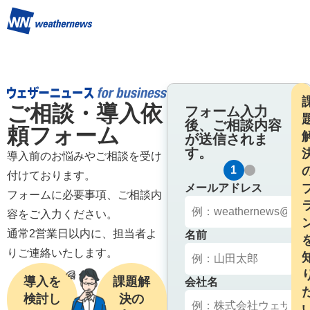
ご相談・導入依
フォーム入力
後、ご相談内容
頼フォーム
が送信されま
す。
導入前のお悩みやご相談を受け
1
2
の
付けております。

メールアドレス
フォームに必要事項、ご相談内
容をご入力ください。

通常2営業日以内に、担当者よ
名前
りご連絡いたします。
導入を
課題解
会社名
検討し
決の
