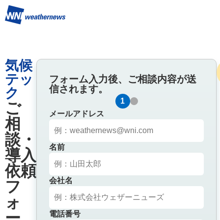
気候
テッ
フォーム入力後、ご相談内容が送
信されます。
ク
1
2
ご
メールアドレス
相
談・
名前
導入
依頼
会社名
フ
ォ
ー
電話番号