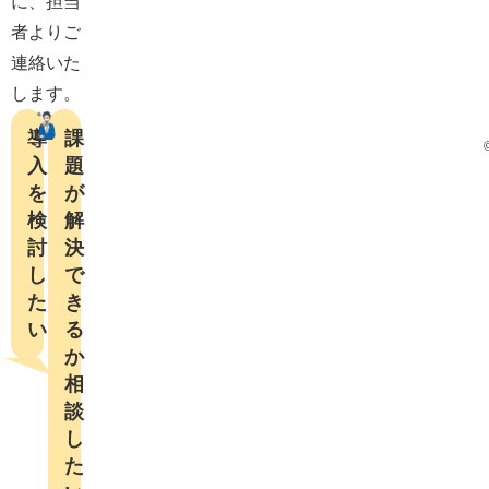
に、担当
者よりご
連絡いた
します。
導
課
入
題
を
が
検
解
討
決
し
で
た
き
い
る
か

相
談
し
た