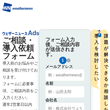
導
課
ご相談・
フォーム入力
入
題
後、ご相談内容
導入依頼
を
が
が送信されま
フォーム
す。
検
解
1
2
討
決
導入前のお悩みやご
し
で
メールアドレス
相談を受け付けてお
た
き
ります。

い
る
名前
フォームに必要事
か

項、ご相談内容をご
相
談
入力ください。

会社名
し
通常2営業日以内
た