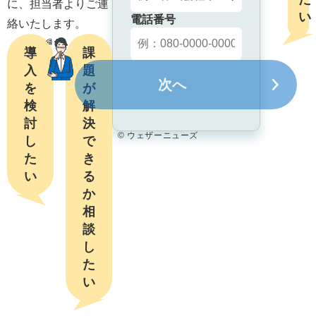
に、担当者よりご連
い
電話番号
絡いたします。
導
課
入
題
次へ
を
が
検
解
討
決
© ウェザーニューズ
し
で
た
き
い
る
か

相
談
し
た
い