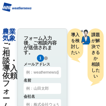
農業
導入
課題
気象
フォーム入力
を検
が解
後、ご相談内容
ご
討し
決で
が送信されま
相
す。
たい
きる
1
2
か

談・
相談
メールアドレス
導入
した
依頼
い
名前
フ
ォ
ー
会社名