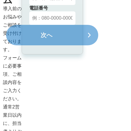
ム
電話番号
導入前の
お悩みや
ご相談を
受け付け
次へ
ておりま
す。

フォーム
に必要事
項、ご相
談内容を
ご入力く
ださい。

通常2営
業日以内
に、担当