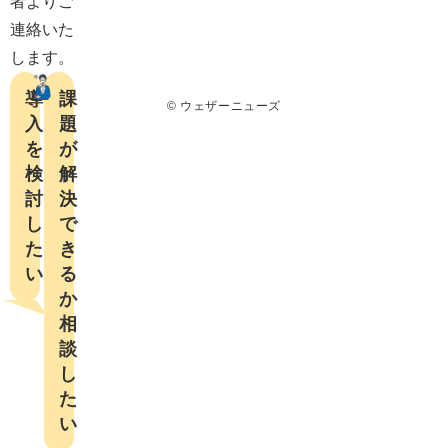
者よりご
連絡いた
します。
導
課
© ウェザーニューズ
入
題
を
が
検
解
討
決
し
で
た
き
い
る
か

相
談
し
た
い