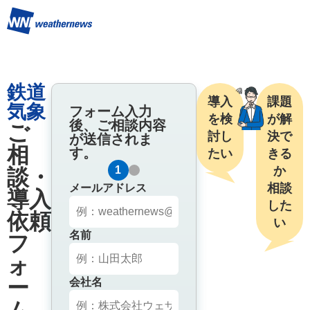
鉄道
導入
課題
気象
フォーム入力
を検
が解
後、ご相談内容
ご
討し
決で
が送信されま
相
す。
たい
きる
1
2
か

談・
相談
メールアドレス
導入
した
依頼
い
名前
フ
ォ
ー
会社名