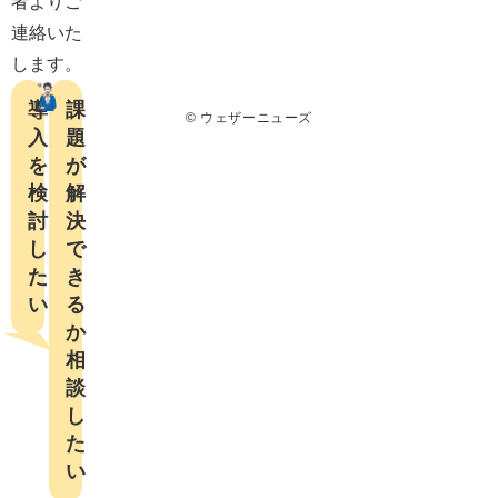
者よりご
連絡いた
します。
導
課
© ウェザーニューズ
入
題
を
が
検
解
討
決
し
で
た
き
い
る
か

相
談
し
た
い