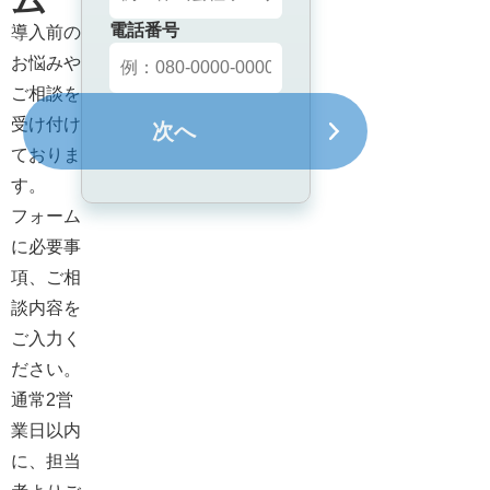
ム
電話番号
導入前の
お悩みや
ご相談を
受け付け
次へ
ておりま
す。

フォーム
に必要事
項、ご相
談内容を
ご入力く
ださい。

通常2営
業日以内
に、担当