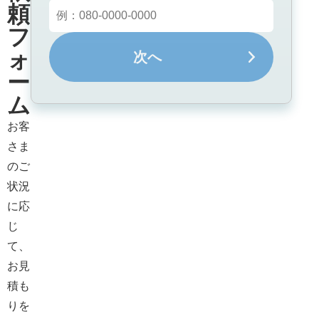
頼
フ
ォ
次へ
ー
ム
お客
さま
のご
状況
に応
じ
て、
お見
積も
りを