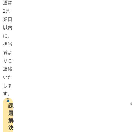
通常
2営
業日
以内
に、
担当
者よ
りご
連絡
いた
しま
す。
料
課
金
題
の

解
見
決