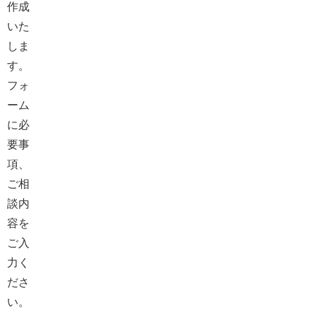
作成
いた
しま
す。

フォ
ーム
に必
要事
項、
ご相
談内
容を
ご入
力く
ださ
い。
