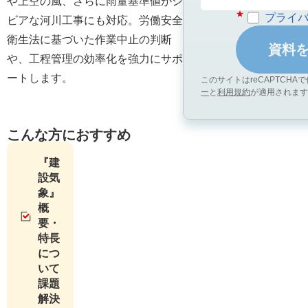
や上空の風、さらに雨量基準値がシ
プライ
ビアな河川工事にも対応。労働安全
衛生法に基づいた作業中止の判断
や、工程管理の効率化を強力にサポ
ートします。
このサイトはreCAPTCHAで
ー
と
利用規約
が適用されます
こんな方におすすめ
『建
設気
象』
概
要・
特長
につ
いて
課題
解決