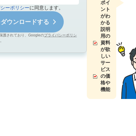
ポイ
バシーポリシー
に同意します。
ント
がわ
かる
説明
保護されており、Googleの
プライバシーポリシ
用の
。
資料
が欲
しい
サー
ビス
の価
格や
機能