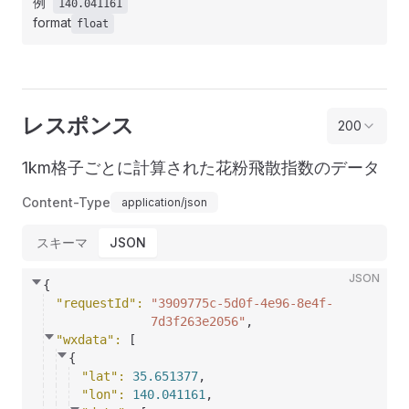
例
140.041161
format
float
レスポンス
200
1km格子ごとに計算された花粉飛散指数のデータ
Content-Type
application/json
スキーマ
JSON
JSON
{
"requestId"
: 
"3909775c-5d0f-4e96-8e4f-
7d3f263e2056"
,
"wxdata"
: 
[
{
"lat"
: 
35.651377
,
"lon"
: 
140.041161
,