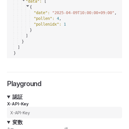
"data"
: 
[
{
"date"
: 
"2025-04-09T10:00:00+09:00"
,
"pollen"
: 
4
,
"pollenidx"
: 
1
}
]
}
]
}
Playground
認証
X-API-Key
変数
キー
値