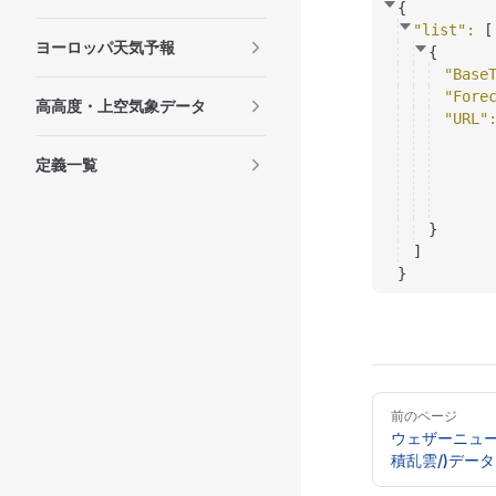
{
"list"
: 
[
ヨーロッパ天気予報
{
"Base
"Fore
高高度・上空気象データ
"URL"
定義一覧
}
]
}
Pager
前のページ
ウェザーニュー
積乱雲/)データ