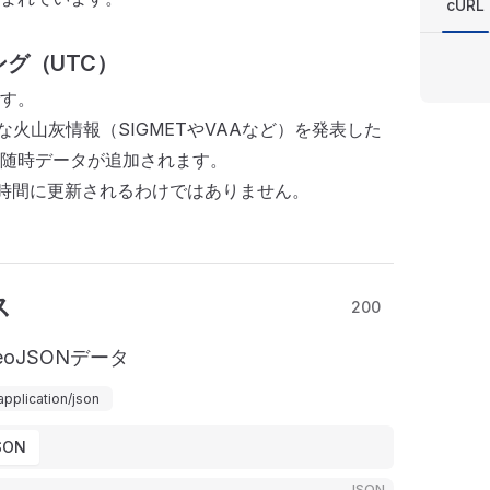
cURL
グ（UTC）
す。
な火山灰情報（SIGMETやVAAなど）を発表した
随時データが追加されます。
時間に更新されるわけではありません。
ス
200
GeoJSONデータ
application/json
SON
JSON