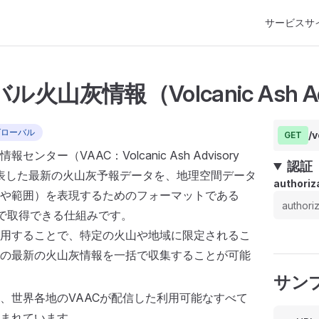
Main Naviga
サービスサ
火山灰情報（Volcanic Ash Ad
グローバル
/
GET
ンター（VAAC：Volcanic Ash Advisory
認証
）が発表した最新の火山灰予報データを、地理空間データ
authoriz
や範囲）を表現するためのフォーマットである
形式で取得できる仕組みです。
用することで、特定の火山や地域に限定されるこ
の最新の火山灰情報を一括で収集することが可能
サン
、世界各地のVAACが配信した利用可能なすべて
まれています。