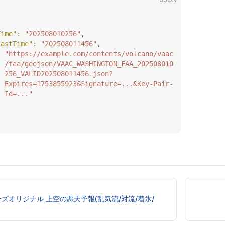
Time"
: 
"202508010256"
,
castTime"
: 
"202508011456"
,
: 
"https://example.com/contents/volcano/vaac
/faa/geojson/VAAC_WASHINGTON_FAA_202508010
256_VALID202508011456.json?
Expires=1753855923&Signature=...&Key-Pair-
Id=..."
ズオリジナル 上空の悪天予報(乱気流/対流/着氷/