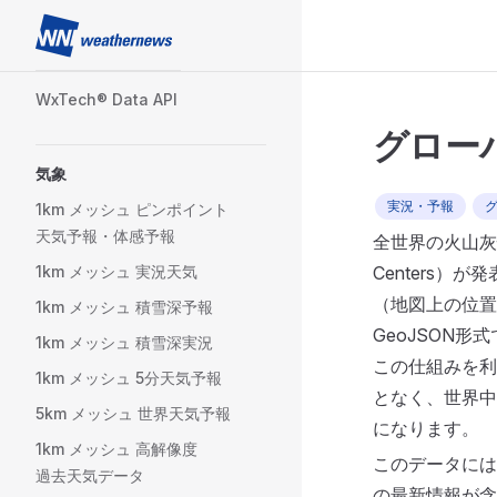
Skip to content
Sidebar Navigation
WxTech®︎ Data API
グローバル
気象
実況・予報
1km メッシュ ピンポイント
天気予報・体感予報
全世界の火山灰情報セ
1km メッシュ 実況天気
Centers
（地図上の位置
1km メッシュ 積雪深予報
GeoJSON
1km メッシュ 積雪深実況
この仕組みを利
1km メッシュ 5分天気予報
となく、世界中
5km メッシュ 世界天気予報
になります。
1km メッシュ 高解像度
このデータには
過去天気データ
の最新情報が含