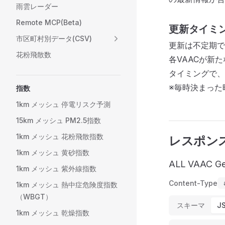
雨雲レーダー
Remote MCP(Beta)
更新タイミン
市区町村別データ(CSV)
更新は不定期で
花粉飛散数
各VAACが新た
タイミングで、
※毎時決まった
指数
1km メッシュ 停電リスク予測
15km メッシュ PM2.5指数
1km メッシュ 花粉飛散指数
レスポン
1km メッシュ 黄砂指数
ALL VAAC 
1km メッシュ 紫外線指数
Content-Type
1km メッシュ 熱中症危険度指数
（WBGT）
スキーマ
J
1km メッシュ 乾燥指数