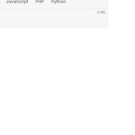
JavaScript
PHP
Python
cURL