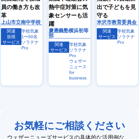
象
象
員の働き方も改
熱中症対策に気
出で子どもを見
エ
ヘリ
革
象センサーも活
守る
ア
コプ
沿
ラ
タ
ドロ
上山市立南中学校
米沢市教育委員会
岸
躍
イ
ー・
ーン
気
ン
小型
気象
慶應義塾横浜初等
関連
学校気象
関連
学校気象
象
気
機気
部
規模
1〜50名
サービス
ソラテナ
象
象
サービス
ソラテナ
Pro
関連
学校気象
Pro
サービス
ソラテナ
Pro
ウェザー
ニュース
for
business
お気軽にご相談ください
ウェザーニューズサービスの具体的な活用例な