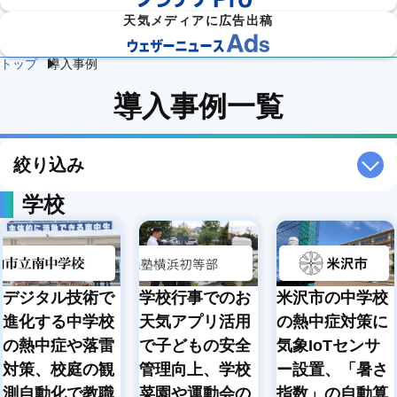
天気メディアに広告出稿
トップ
導入事例
防災
雷・ゲリ
熱中症対
導入事例一覧
建
物
施
気象

ラ雷雨対
策
設
流
設・
（自
策
企業向け専門気象情報
気象データをAPIで
気
気
工場
治体
象
象
気象
防
災）
絞り込み
エ
ネ
学校
流
ル
通
ダム
保険
ギ
気
気象
気象
ー
象
気
象
農
学
デジタル技術で
学校行事でのお
米沢市の中学校
イベ
スポ
業
校
ント
ーツ
気
気
進化する中学校
天気アプリ活用
の熱中症対策に
気象
気象
象
象
の熱中症や落雷
で子どもの安全
気象IoTセンサ
道
鉄
気候
対策、校庭の観
管理向上、学校
ー設置、「暑さ
路
道
放送
テッ
気
気
気象
測自動化で教職
菜園や運動会の
指数」の自動算
ク