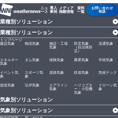
ニュ
導入
メディア
資料
お問い合わせ
ース
事例
掲載情報
一覧
相談
業種別ソリューション
業種別ソリューション
トップページ
建設気象
物流気象
施設・工場
防災気象
流通気象
気象
（自治体防
災）
エネルギー
ダム気象
保険気象
農業気象
学校気象
気象
イベント気
スポーツ気
道路気象
鉄道気象
気候テック
象
象
放送気象
沿岸気象
エアライン
ヘリコプタ
ドローン気
気象
ー・小型機
象
気象
気象別ソリューション
気象別ソリューション
熱中症対策
雷・ゲリラ