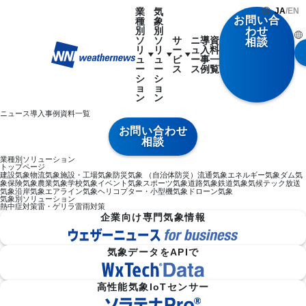
業
気
JA
/
EN
お問い合
種
象
別
別
わせ
ソ
ソ
サ
ニ
導
資
相談
リ
リ
ー
ュ
入
料
ュ
ュ
ビ
ー
事
一
ー
ー
ス
ス
例
覧
シ
シ
ョ
ョ
ン
ン
ニュース
導入事例
資料一覧
お問い合わせ
相談
業種別ソリューション
トップページ
建設気象
物流気象
施設・工場気象
防災気象 （自治体防災）
流通気象
エネルギー気象
ダム気
象
保険気象
農業気象
学校気象
イベント気象
スポーツ気象
道路気象
鉄道気象
気候テック
放送
気象
沿岸気象
エアライン気象
ヘリコプター・小型機気象
ドローン気象
気象別ソリューション
熱中症対策
雷・ゲリラ雷雨対策
企業向け専門気象情報
気象データをAPIで
高性能気象IoTセンサー