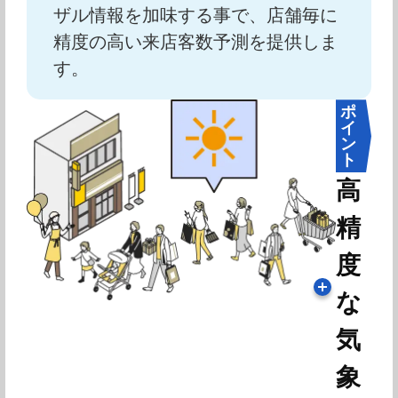
ザル情報を加味する事で、店舗毎に
精度の高い来店客数予測を提供しま
す。
ポ
イ
ン
ト
高
精
度
な
気
象