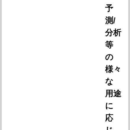
予
測/
分析
等
の
様々
な
用途
に
応