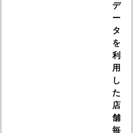
デ
ー
タ
を
利
用
し
た
店
舗
毎