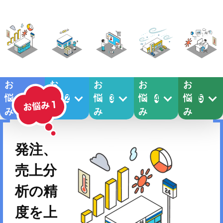
お
お
お
お
お
悩
悩
悩
悩
悩
1
2
3
4
5
み
み
み
み
み
発注、
売上分
析の精
度を上