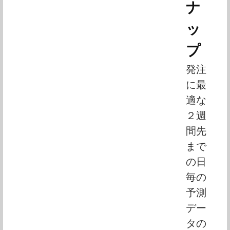
ナ
ッ
プ
発注
に最
適な
２週
間先
まで
の日
毎の
予測
デー
タの