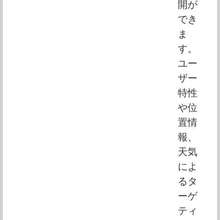
開が
でき
ま
す。
ユー
ザー
特性
や位
置情
報、
天気
によ
るタ
ーゲ
ティ