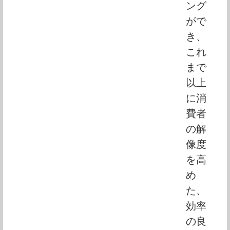
ング
がで
き、
これ
まで
以上
に消
費者
の解
像度
を高
め
た、
効率
の良