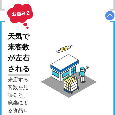
天気で
来客数
が左右
される
来店する
客数を見
誤ると、
廃棄によ
る食品ロ