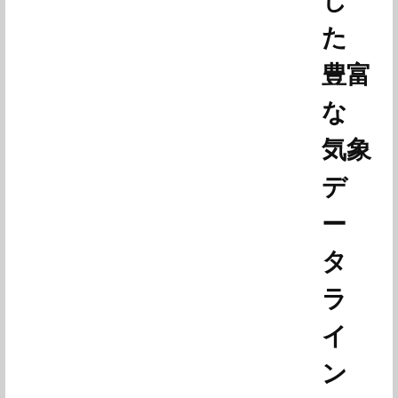
じ
た
豊富
な
気象
デ
ー
タ
ラ
イ
ン