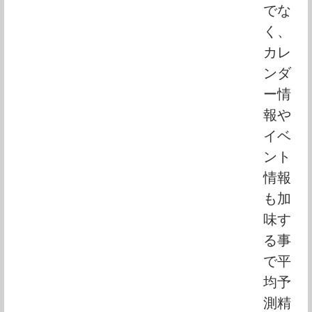
でな
く、
カレ
ンダ
ー情
報や
イベ
ント
情報
も加
味す
る事
で平
均予
測精