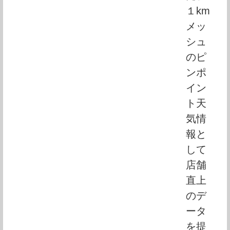
１km
メッ
シュ
のピ
ンポ
イン
ト天
気情
報と
して
店舗
直上
のデ
ータ
を提