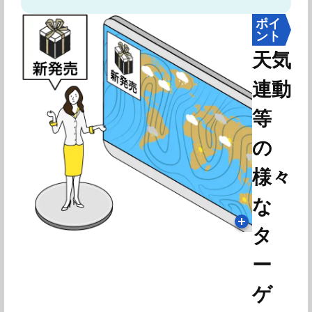
ポイ
ント
天気
連動
等
の
様々
な
タ
ー
ゲ