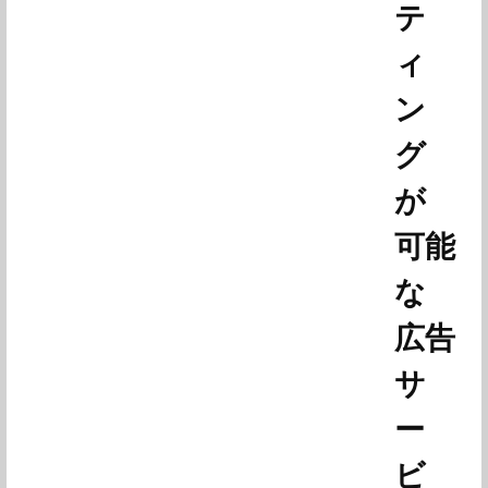
テ
ィ
ン
グ
が
可能
な
広告
サ
ー
ビ