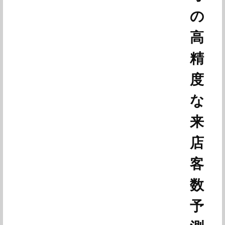
の
高
精
度
な
来
店
客
数
予