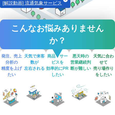
象
象
[解説動画] 流通気象サービス
エ
ヘリ
ア
コプ
沿
ラ
タ
ドロ
岸
イ
ー・
ーン
気
ン
小型
気象
こんなお悩みありません
象
気
機気
象
象
か？
発注、売上
天気で来客
商品・サー
悪天時の

天気に合わ
分析の

数が

ビスを

営業継続判
せて

精度を上げ
左右される
効率的にPR
断が難しい
売り場作り
たい
したい
をしたい