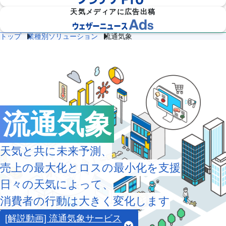
天気メディアに広告出稿
トップ
業種別ソリューション
流通気象
防災
雷・ゲリ
熱中症対
建
物
施
気象

ラ雷雨対
策
設
流
設・
（自
策
企業向け専門気象情報
気象データをAPIで
気
気
工場
治体
象
象
気象
防
災）
エ
ネ
流通気象
流
ル
通
ダム
保険
ギ
気
気象
気象
ー
象
気
象
天気と共に未来予測、
農
学
売上の最大化とロスの最小化を支援
イベ
スポ
業
校
ント
ーツ
気
気
日々の天気によって、
気象
気象
象
象
消費者の行動は大きく変化します
道
鉄
気候
路
道
放送
テッ
[解説動画] 流通気象サービス
気
気
気象
ク