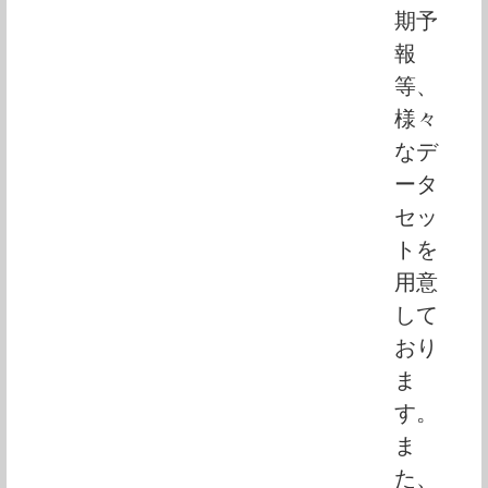
期予
報
等、
様々
なデ
ータ
セッ
トを
用意
して
おり
ま
す。
ま
た、