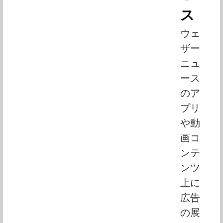
ス
ウェ
ザー
ニュ
ース
のア
プリ
や動
画コ
ンテ
ンツ
上に
広告
の展