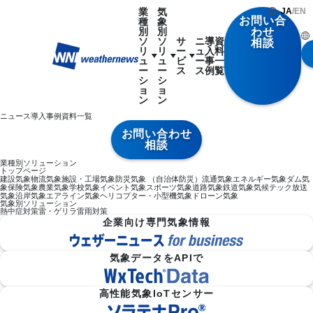
業
気
JA
/
EN
お問い合
種
象
別
別
わせ
ソ
ソ
サ
ニ
導
資
相談
リ
リ
ー
ュ
入
料
ュ
ュ
ビ
ー
事
一
ー
ー
ス
ス
例
覧
シ
シ
ョ
ョ
ン
ン
ニュース
導入事例
資料一覧
お問い合わせ
相談
業種別ソリューション
トップページ
建設気象
物流気象
施設・工場気象
防災気象 （自治体防災）
流通気象
エネルギー気象
ダム気
象
保険気象
農業気象
学校気象
イベント気象
スポーツ気象
道路気象
鉄道気象
気候テック
放送
気象
沿岸気象
エアライン気象
ヘリコプター・小型機気象
ドローン気象
気象別ソリューション
熱中症対策
雷・ゲリラ雷雨対策
企業向け専門気象情報
気象データをAPIで
高性能気象IoTセンサー