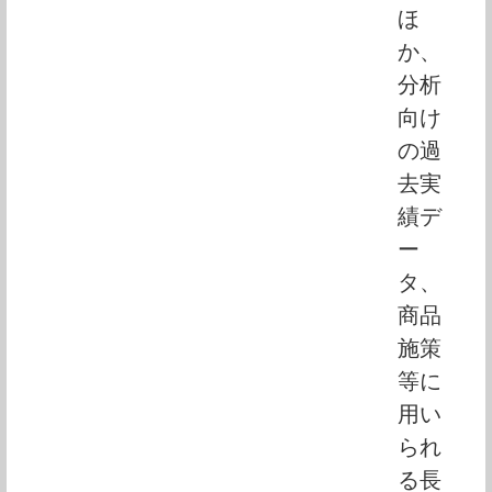
ほ
か、
分析
向け
の過
去実
績デ
ー
タ、
商品
施策
等に
用い
られ
る長