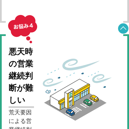
相談したい
悪天時
の営業
継続判
断が難
しい
荒天要因
による営