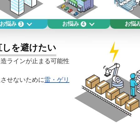
お悩み
お悩み
お悩
3
4
直しを避けたい
製造ラインが止まる可能性
生させないために
雷・ゲリ