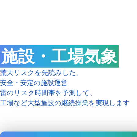
熱中症対策
建設気象
物流気象
雷・ゲリラ雷
企業向け専門気象情報
流通気象
エネルギー気象
農業気象
学校気象
施設・工場気象
道路気象
鉄道気象
荒天リスクを先読みした、
安全・安定の施設運営
沿岸気象
エアライン気象
雷のリスク時間帯を予測して、
工場など大型施設の継続操業を実現します