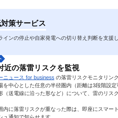
低対策サービス
ラインの停止や自家発電への切り替え判断を支援
ト
付近の落雷リスクを監視
ュース for business
 の落雷リスクモニタリン
場を中心とした任意の半径圏内（距離は3段階設定
形（送電線に沿った形など）について、雷のリス
。
囲内に落雷リスクが重なった際は、即座にスマー
シュ通知で知らせます。