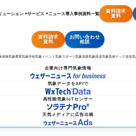
資料請求
リューション
サービス
ニュース
導入事例
資料一覧
資料
資料請求
お問い合わせ
資料
相談
象
保険気象
農業気象
学校気象
イベント気象
スポーツ気象
道路気象
鉄道気象
気候テック
放送気
企業向け専門気象情報
気象データをAPIで
高性能気象IoTセンサー
天気メディアに広告出稿