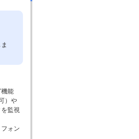
しま
グ機能
可）や
クを監視
トフォン