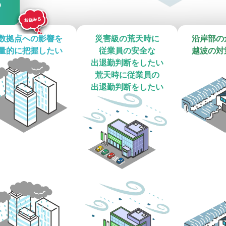
？
数拠点への影響を

災害級の荒天時に

沿岸部の
量的に把握したい
従業員の安全な

越波の対
出退勤判断をしたい
荒天時に従業員の

出退勤判断をしたい