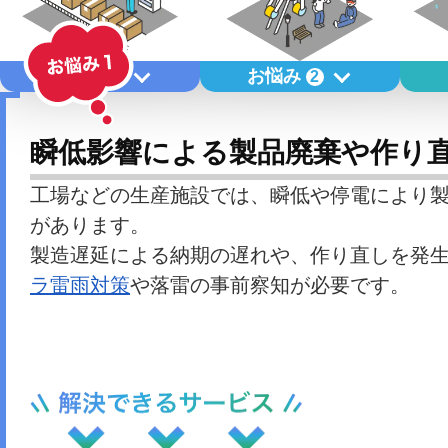
お悩み
お悩み
1
2
瞬低影響による製品廃棄や作り
工場などの生産施設では、瞬低や停電により
があります。
製造遅延による納期の遅れや、作り直しを発
ラ雷雨対策
や落雷の事前察知が必要です。