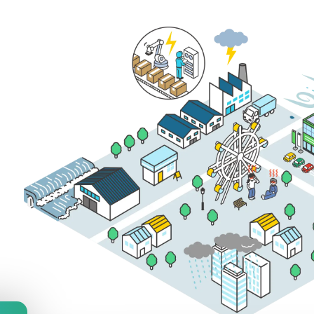
防災気象

雨対策
施設・工場気象
（自治体
気象データをAPIで
高性能気象IoTセン
ダム気象
保険気象
イベント気象
スポーツ
気候テック
放送気象
ヘリコプター・小型機気
ドローン
象