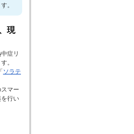
ます。
、現
熱中症リ
ます。
「
ソラテ
のスマー
起を行い