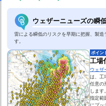
ウェザーニューズの瞬
雷による瞬低のリスクを早期に把握、製造
す。
ポイン
工場
ウェザーニ
は、工
任意の
します
指定範
にプッ