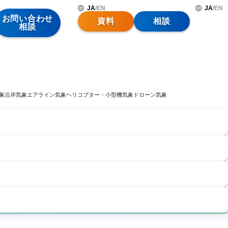
JA
/
EN
JA
/
EN
お問い合わせ
資料
相談
相談
象
沿岸気象
エアライン気象
ヘリコプター・小型機気象
ドローン気象