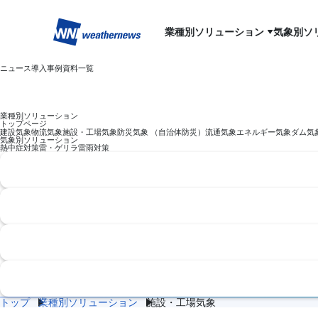
業種別ソリューション
気象別ソ
ニュース
導入事例
資料一覧
業種別ソリューション
トップページ
建設気象
物流気象
施設・工場気象
防災気象 （自治体防災）
流通気象
エネルギー気象
ダム気
気象別ソリューション
熱中症対策
雷・ゲリラ雷雨対策
トップ
業種別ソリューション
施設・工場気象