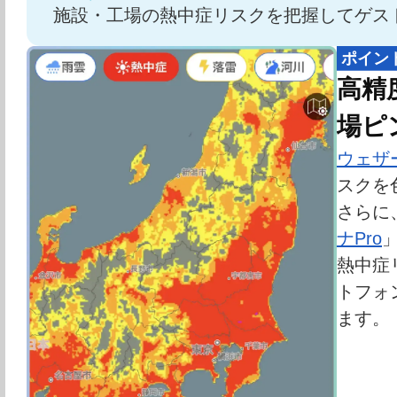
施設・工場の熱中症リスクを把握してゲス
ポイン
高精
場ピ
ウェザーニ
スクを
さらに
ナPro
熱中症
トフォ
ます。