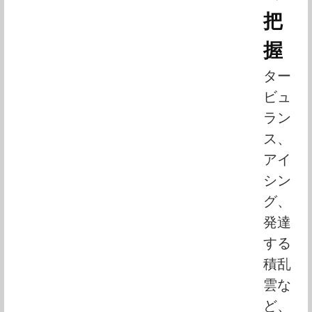
把
握
ター
ビュ
ラン
ス、
アイ
シン
グ、
発達
する
積乱
雲な
ど、