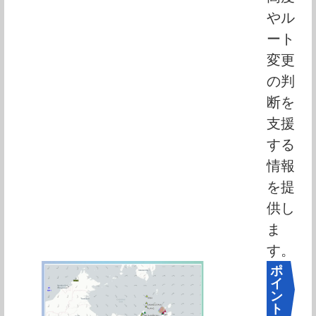
やル
ート
変更
の判
断を
支援
する
情報
を提
供し
ま
す。
ポ
イ
ン
ト