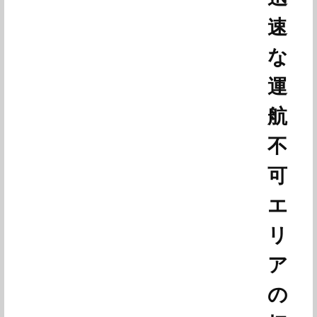
速
な
運
航
不
可
エ
リ
ア
の