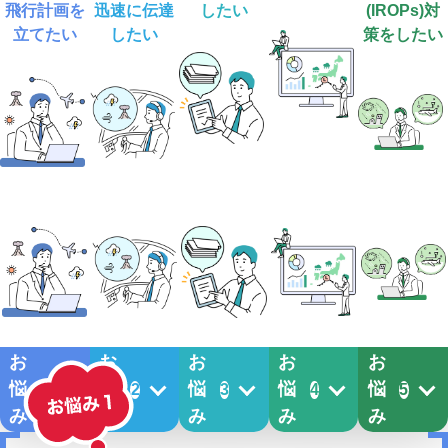
飛行計画を
迅速に伝達
したい
(IROPs)対
立てたい
したい
策をしたい
お
お
お
お
お
悩
悩
悩
悩
悩
1
2
3
4
5
み
み
み
み
み