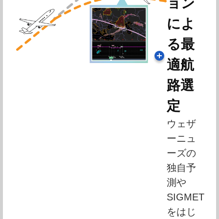
ョン
によ
る最
適航
路選
定
ウェザ
ーニュ
ーズの
独自予
測や
SIGMET
をはじ