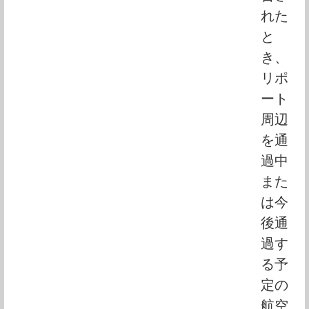
れた
と
き、
リポ
ート
周辺
を通
過中
また
は今
後通
過す
る予
定の
航空