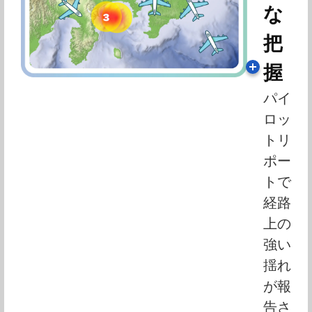
な
把
握
パイ
ロッ
トリ
ポー
トで
経路
上の
強い
揺れ
が報
告さ