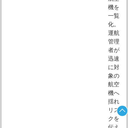
機を
一覧
化。
運航
管理
者が
迅速
に対
象の
航空
機へ
揺れ
リス
クを
伝え