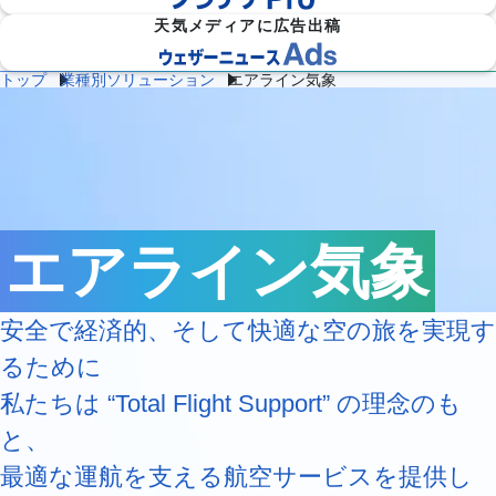
天気メディアに広告出稿
トップ
業種別ソリューション
エアライン気象
防災
雷・ゲリ
熱中症対
建
物
施
気象

ラ雷雨対
策
設
流
設・
（自
策
企業向け専門気象情報
気象データをAPIで
気
気
工場
治体
象
象
気象
防
災）
エ
ネ
エアライン気象
流
ル
通
ダム
保険
ギ
気
気象
気象
ー
象
気
安全で経済的、そして快適な空の旅を実現す
象
るために
農
学
イベ
スポ
業
校
ント
ーツ
気
気
私たちは “Total Flight Support” の理念のも
気象
気象
象
象
と、
道
鉄
気候
路
道
放送
最適な運航を支える航空サービスを提供し
テッ
気
気
気象
ク