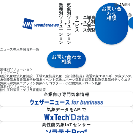
業
気
JA
/
EN
お問い合
種
象
別
別
わせ
ソ
ソ
サ
ニ
導
資
相談
リ
リ
ー
ュ
入
料
ュ
ュ
ビ
ー
事
一
ー
ー
ス
ス
例
覧
シ
シ
ョ
ョ
ン
ン
ニュース
導入事例
資料一覧
お問い合わせ
相談
業種別ソリューション
トップページ
建設気象
物流気象
施設・工場気象
防災気象 （自治体防災）
流通気象
エネルギー気象
ダム気
象
保険気象
農業気象
学校気象
イベント気象
スポーツ気象
道路気象
鉄道気象
気候テック
放送
気象
沿岸気象
エアライン気象
ヘリコプター・小型機気象
ドローン気象
気象別ソリューション
熱中症対策
雷・ゲリラ雷雨対策
企業向け専門気象情報
気象データをAPIで
高性能気象IoTセンサー