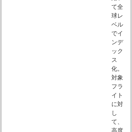
て全
球レ
ベル
でイ
ンデ
ック
ス
化。
対象
フラ
イト
に対
し
て、
高度