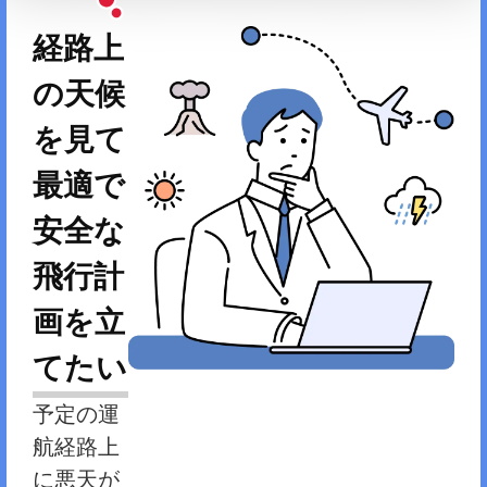
経路上
の天候
を見て
最適で
安全な
飛行計
画を立
てたい
予定の運
航経路上
に悪天が