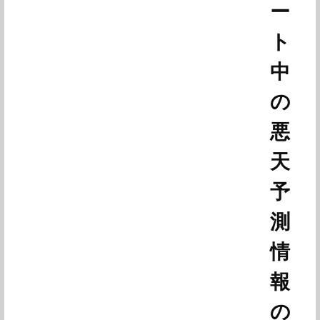
ー
ト
中
の
悪
天
予
測
情
報
の