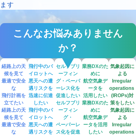
象
象
ます
エ
ヘリ
ア
コプ
沿
ラ
タ
ドロ
岸
イ
ー・
ーン
気
ン
小型
気象
こんなお悩みありません
象
気
機気
象
象
か？
経路上の天
飛行中のパ
セルフブリ
業務DXのた
気象起因に
候を見て

イロットへ
ーフィン
めに

よる
最適で安全
悪天への遭
グ・ペーパ
航空気象デ
Irregular 
な

遇リスクを
ーレス化を
ータを

operations 
飛行計画を
迅速に伝達
促進したい
活用したい
(IROPs)対
立てたい
したい
セルフブリ
業務DXのた
策をしたい
経路上の天
飛行中のパ
ーフィン
めに

気象起因に
候を見て

イロットへ

グ・

航空気象デ
よる

最適で安全
悪天への遭
ペーパーレ
ータを活用
Irregular 
な

遇リスクを

ス化を促進
したい
operations 