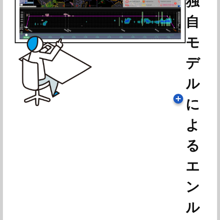
独
自
モ
デ
ル
に
よ
る
エ
ン
ル