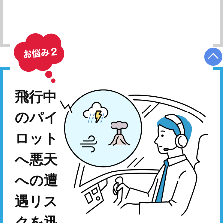
相談したい
飛行中
のパイ
ロット
へ悪天
への遭
遇リス
クを迅