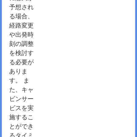
予想され
る場合、
経路変更
や出発時
刻の調整
を検討す
る必要が
ありま
す。 ま
た、キャ
ビンサー
ビスを実
施するこ
とができ
るタイミ