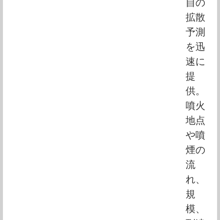
自の
拡散
予測
を迅
速に
提
供。
噴火
地点
や噴
煙の
流
れ、
規
模、