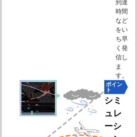
到達
時間
など
をい
ち早
く発
信し
ま
す。
ポイン
ト
シミ
ュレ
ーシ