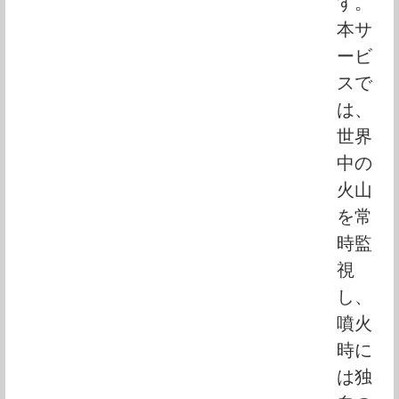
す。
本サ
ービ
スで
は、
世界
中の
火山
を常
時監
視
し、
噴火
時に
は独