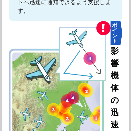
トへ迅速に通知できるよう支援しま
す。
ポ
イ
ン
ト
影
響
機
体
の
迅
速