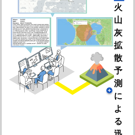
火
山
灰
拡
散
予
測
に
よ
る
迅