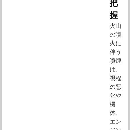
把
握
火山
の噴
火に
伴う
噴煙
は、
視程
の悪
化や
機
体、
エン