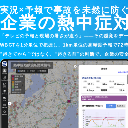
熱中症対策
建設気象
物流気象
雷・ゲリラ雷
企業向け専門気象情報
実況×予報で事故を未然に防
企業の熱中症
流通気象
エネルギー気象
「テレビの予報と現場の暑さが違う」――その感覚をデー
農業気象
学校気象
WBGTを1分単位で把握し、1km単位の高精度予報で72
“起きてから”ではなく、“起きる前”の判断で、企業の安
道路気象
鉄道気象
沿岸気象
エアライン気象