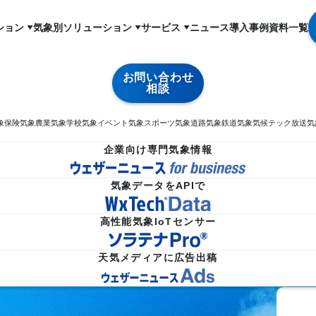
ション
気象別ソリューション
サービス
ニュース
導入事例
資料一覧
お問い合わせ
相談
象
保険気象
農業気象
学校気象
イベント気象
スポーツ気象
道路気象
鉄道気象
気候テック
放送気
企業向け専門気象情報
気象データをAPIで
高性能気象IoTセンサー
天気メディアに広告出稿