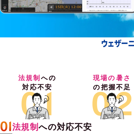
法規制
への

対応不安
の把握不足
法規制
への対応不安