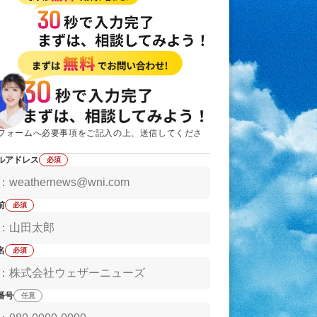
お見積もり
防災）
サー
天気メディアに広告出稿
【無料】ご依頼、受付中
お問い合わせ
導入検討・ご相談はこちら
気象
フォームへ必要事項をご記入の上、送信してくださ
ルアドレス
必須
気象
前
必須
名
必須
番号
任意