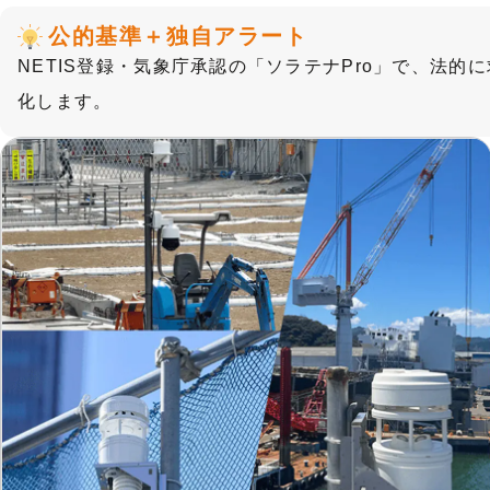
公的基準＋独自アラート
NETIS登録・気象庁承認の「ソラテナPro」で、法的
化します。