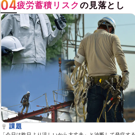
疲労蓄積リスク
の見落とし
課題
「今日は昨日より涼しいから大丈夫」と油断して発症す