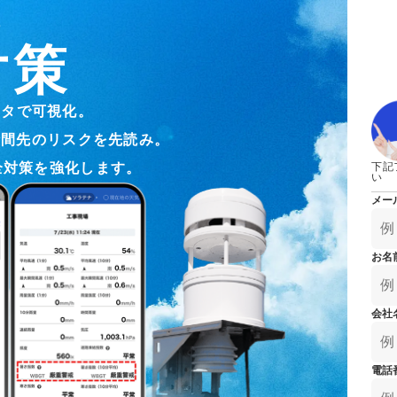
防災気象

雨対策
施設・工場気象
（自治体
気象データをAPIで
高性能気象IoTセン
ぐ
対策
ダム気象
保険気象
タで可視化。

イベント気象
スポーツ
時間先のリスクを先読み。

全対策を強化します。
下記
い
気候テック
放送気象
メー
ヘリコプター・小型機気
ドローン
象
お名
会社
電話