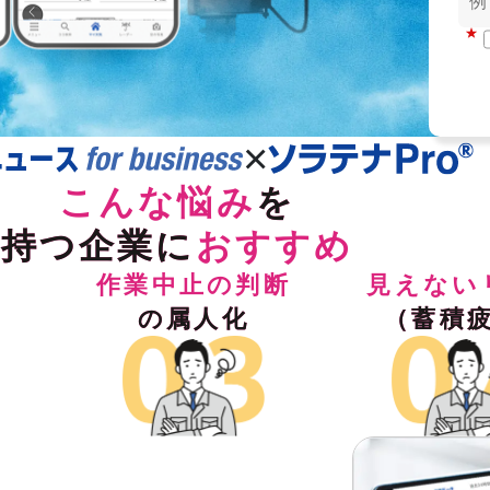
×
こんな悩み
を
持つ企業に
おすすめ
の属人化
（蓄積