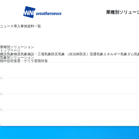
業種別ソリュー
ニュース
導入事例
資料一覧
業種別ソリューション
トップページ
建設気象
物流気象
施設・工場気象
防災気象 （自治体防災）
流通気象
エネルギー気象
ダム気
気象別ソリューション
熱中症対策
雷・ゲリラ雷雨対策