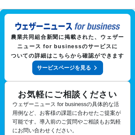
象
象
エ
ヘリ
ア
コプ
沿
ラ
タ
ドロ
岸
イ
ー・
ーン
気
ン
小型
気象
象
気
機気
農業共同組合新聞
に掲載された、
ウェザー
象
象
ニュース for business
のサービスに
ついての詳細はこちらから確認ができます
サービスページを見る
お気軽にご相談ください
ウェザーニュース for businessの具体的な活
用例など、お客様の課題に合わせたご提案が
可能です。導入前のご質問やご相談もお気軽
にお問い合わせください。