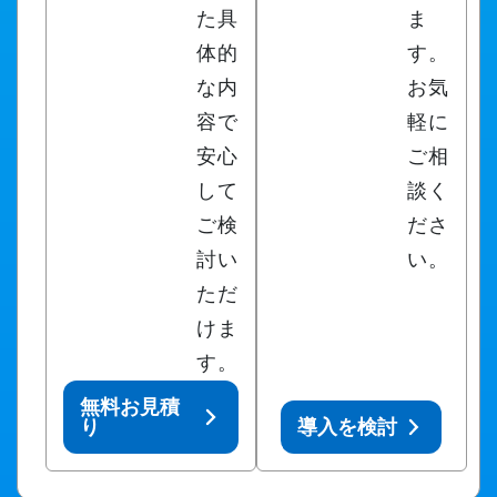
た具
ま
体的
す。
な内
お気
容で
軽に
安心
ご相
して
談く
ご検
ださ
討い
い。
ただ
けま
す。
無料お見積
り
導入を検討