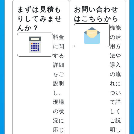
まずは見積も
お問い合わせ
りしてみませ
はこちらから
んか？
機能
料金
の活
に関
用方
する
法や
詳細
導入
をご
の流
説明
れに
し、
つい
現場
て詳
の状
しく
況に
ご説
応じ
明し