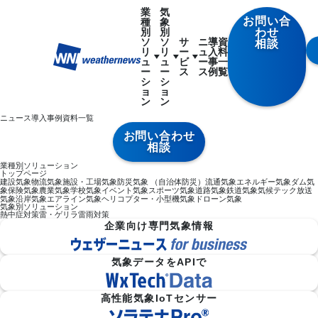
業
気
お問い合
種
象
別
別
わせ
ソ
ソ
サ
ニ
導
資
相談
リ
リ
ー
ュ
入
料
ュ
ュ
ビ
ー
事
一
ー
ー
ス
ス
例
覧
シ
シ
ョ
ョ
ン
ン
ニュース
導入事例
資料一覧
お問い合わせ
相談
業種別ソリューション
トップページ
建設気象
物流気象
施設・工場気象
防災気象 （自治体防災）
流通気象
エネルギー気象
ダム気
象
保険気象
農業気象
学校気象
イベント気象
スポーツ気象
道路気象
鉄道気象
気候テック
放送
気象
沿岸気象
エアライン気象
ヘリコプター・小型機気象
ドローン気象
気象別ソリューション
熱中症対策
雷・ゲリラ雷雨対策
企業向け専門気象情報
気象データをAPIで
高性能気象IoTセンサー