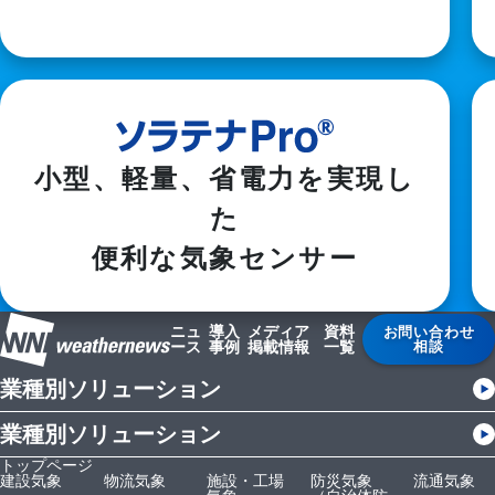
小型、軽量、省電力を実現し
た

便利な気象センサー
ニュ
導入
メディア
資料
お問い合わせ
ース
事例
掲載情報
一覧
相談
業種別ソリューション
業種別ソリューション
トップページ
建設気象
物流気象
施設・工場
防災気象
流通気象