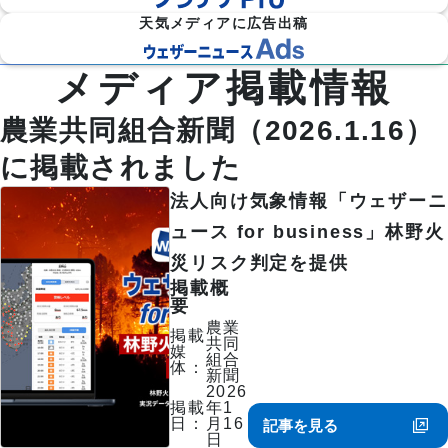
天気メディアに広告出稿
メディア掲載情報
防災
雷・ゲリ
熱中症対
建
物
施
気象

ラ雷雨対
策
農業共同組合新聞（2026.1.16）
設
流
設・
（自
策
企業向け専門気象情報
気象データをAPIで
気
気
工場
治体
象
象
気象
防
に掲載されました
災）
法人向け気象情報「ウェザーニ
エ
ネ
流
ュース for business」林野火
ル
通
ダム
保険
ギ
気
気象
気象
災リスク判定を提供
ー
象
気
掲載概
象
要
農
学
農業
イベ
スポ
掲載
業
校
共同
ント
ーツ
媒
気
気
組合
気象
気象
体
：
象
象
新聞
2026
道
鉄
掲載
年1
気候
路
道
放送
日
：
月16
記事を見る
テッ
気
気
気象
日
ク