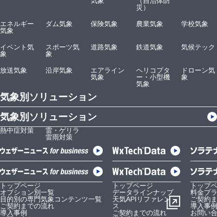
気象
（自治体防
災）
エネルギー
ダム気象
保険気象
農業気象
学校気象
気象
イベント気
スポーツ気
道路気象
鉄道気象
気候テック
象
象
放送気象
沿岸気象
エアライン
ヘリコプタ
ドローン気
気象
ー・小型機
象
気象
気象別ソリューション
気象別ソリューション
熱中症対策
雷・ゲリラ
雷雨対策
トップページ
トップページ
トップ
オプション別一覧
データラインナップ
料金プ
目的別の専門気象コンテンツ一覧
天気APIリファレン
ご契約
ご契約までの流れ
ス
導入事
導入事例
ご契約までの流れ
お問い