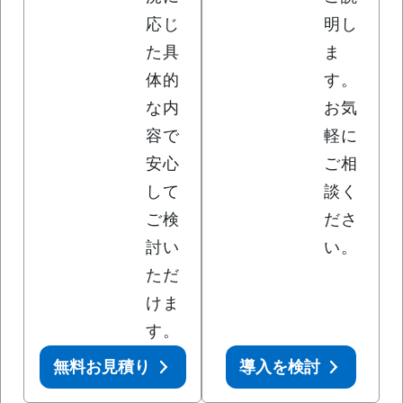
応じ
明し
た具
ま
体的
す。
な内
お気
容で
軽に
安心
ご相
して
談く
ご検
ださ
討い
い。
ただ
けま
す。
無料お見積り
導入を検討