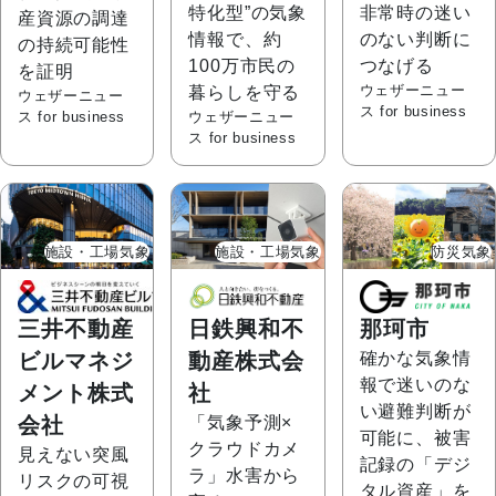
特化型”の気象
非常時の迷い
産資源の調達
情報で、約
のない判断に
の持続可能性
100万市民の
つなげる
を証明
ウェザーニュー
暮らしを守る
ウェザーニュー
ス for business
ス for business
ウェザーニュー
ス for business
施設・工場気象
施設・工場気象
防災気象
三井不動産
日鉄興和不
那珂市
ビルマネジ
動産株式会
確かな気象情
報で迷いのな
メント株式
社
い避難判断が
会社
「気象予測×
可能に、被害
クラウドカメ
見えない突風
記録の「デジ
ラ」水害から
リスクの可視
タル資産」を