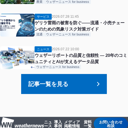
農業
ウェザーニュース for business
2026.07.28 11:45
サービス
ゲリラ雷雨の被害を防ぐ——流通・小売チェー
ンのための気象リスク対策ガイド
流通
ウェザーニュース for business
2026.07.22 10:00
ニュース
ウェザーリポートの品質と信頼性 ― 20年のコミ
ュニティとAIが支えるデータ品質
ウェザーニュース for business
記事一覧を見る
ニュ
導入
メディア
資料
お問い合わせ
ース
事例
掲載情報
一覧
相談