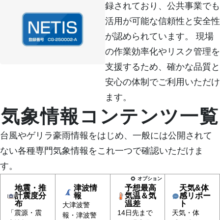
録されており、公共事業でも
活用が可能な信頼性と安全性
が認められています。 現場
の作業効率化やリスク管理を
支援するため、確かな品質と
安心の体制でご利用いただけ
ます。
気象情報コンテンツ一覧
台風やゲリラ豪雨情報をはじめ、一般には公開されて
ない各種専門気象情報をこれ一つで確認いただけま
す。
オプション
地震・推
津波情
予想最高
天気&体
計震度分
報
気温＆気
感リポー
布
温差
ト
大津波警
「震源・震
14日先まで
天気・体
報・津波警