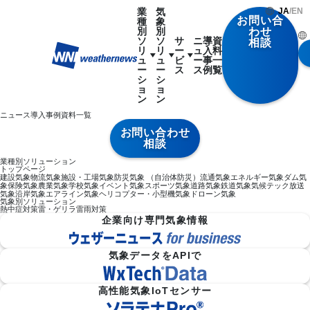
業
気
JA
/
EN
お問い合
種
象
別
別
わせ
ソ
ソ
サ
ニ
導
資
相談
リ
リ
ー
ュ
入
料
ュ
ュ
ビ
ー
事
一
ー
ー
ス
ス
例
覧
シ
シ
ョ
ョ
ン
ン
ニュース
導入事例
資料一覧
お問い合わせ
相談
業種別ソリューション
トップページ
建設気象
物流気象
施設・工場気象
防災気象 （自治体防災）
流通気象
エネルギー気象
ダム気
象
保険気象
農業気象
学校気象
イベント気象
スポーツ気象
道路気象
鉄道気象
気候テック
放送
気象
沿岸気象
エアライン気象
ヘリコプター・小型機気象
ドローン気象
気象別ソリューション
熱中症対策
雷・ゲリラ雷雨対策
企業向け専門気象情報
気象データをAPIで
高性能気象IoTセンサー