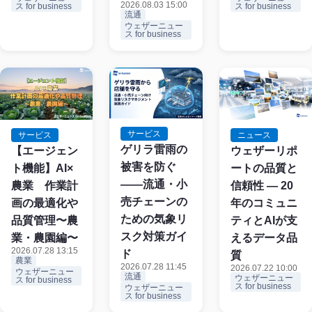
2026.08.03 15:00
ス for business
ス for business
流通
ウェザーニュー
ス for business
サービス
サービス
ニュース
ゲリラ雷雨の
【エージェン
ウェザーリポ
被害を防ぐ
ト機能】AI×
ートの品質と
——流通・小
農業 作業計
信頼性 ― 20
売チェーンの
画の最適化や
年のコミュニ
ための気象リ
品質管理〜農
ティとAIが支
スク対策ガイ
業・農園編〜
えるデータ品
2026.07.28 13:15
ド
質
農業
2026.07.28 11:45
2026.07.22 10:00
ウェザーニュー
流通
ウェザーニュー
ス for business
ス for business
ウェザーニュー
ス for business