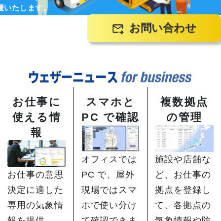
象
象
援いたします。
エ
ヘリ
ア
コプ
お問い合わせ
沿
ラ
タ
ドロ
岸
イ
ー・
ーン
気
ン
小型
気象
象
気
機気
象
象
お仕事に
スマホと
複数拠点
使える情
PC で確認
の管理
報
施設や店舗な
オフィスでは
ど、お仕事の
お仕事の意思
PC で、屋外
拠点を登録し
決定に適した
現場ではスマ
て、各拠点の
専用の気象情
ホで使い分け
気象情報や防
報を提供
て確認できま