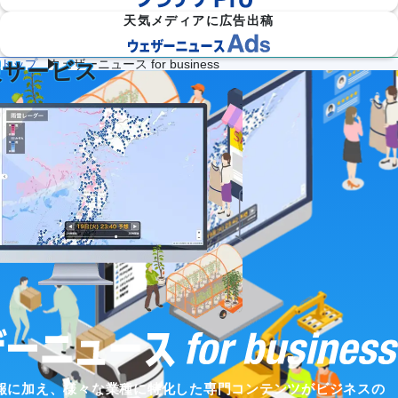
天気メディアに広告出稿
スに使える法人向け
トップ
ウェザーニュース for business
報サービス
防災
雷・ゲリ
熱中症対
建
物
施
気象

ラ雷雨対
策
設
流
設・
（自
策
企業向け専門気象情報
気象データをAPIで
気
気
工場
治体
象
象
気象
防
災）
エ
ネ
流
ル
通
ダム
保険
ギ
気
気象
気象
ー
象
気
象
農
学
イベ
スポ
業
校
ント
ーツ
気
気
気象
気象
象
象
道
鉄
気候
路
道
放送
テッ
気
気
気象
報に加え、様々な業種に特化した専門コンテンツがビジネスの
ク