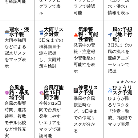
も確認可能
グラフで表
ラフで確認
水・洪水）
示
可能
情報を表示
冠水・浸
大雨リス
気象警
風の予想
水予報
ク対策
報・可能
（地上付
性情報
近）
大雨や強雨
3日先までの
発表中の警
3日先までの
などによる
積算雨量予
報・注意報
風の流れを
冠水リスク
測を把握
や警報級の
流線アニメ
をマップ表
し、大雨対
可能性を表
ーションで
示
策を検討
示
把握
オプション
台風進
台風可能
停電リス
ひょうリ
路・暴風
性 15日
ク予測
スク予測
域予測
間予測
暴風や台風
ひょうが降
台風の影響
今後の15日
接近時な
るリスクを
時間、進路
間で台風が
ど、3日先ま
「注意・警
確率、複数
発生しやす
での停電リ
戒」2段階で
モデル比較
いエリアを
スクが分か
マップ表示
など情報充
マップで確
る
実
認可能