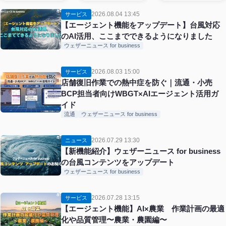
2026.08.04 13:45
サービス
【エージェント機能をアップデート】台風対応
のAI活用、ここまでできるようになりました
ウェザーニュース for business
2026.08.03 15:00
サービス
店舗復旧作業での熱中症を防ぐ｜流通・小売
BCP担当者向けWBGT×AIエージェント活用ガ
イド
流通
ウェザーニュース for business
2026.07.29 13:30
ニュース
【新機能紹介】ウェザーニュース for business
の台風コンテンツをアップデート
ウェザーニュース for business
2026.07.28 13:15
サービス
【エージェント機能】AI×農業 作業計画の最適
化や品質管理〜農業・農園編〜