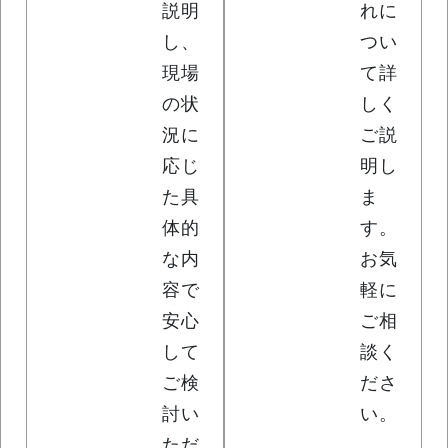
説明
れに
し、
つい
現場
て詳
の状
しく
況に
ご説
応じ
明し
た具
ま
体的
す。
な内
お気
容で
軽に
安心
ご相
して
談く
ご検
ださ
討い
い。
ただ