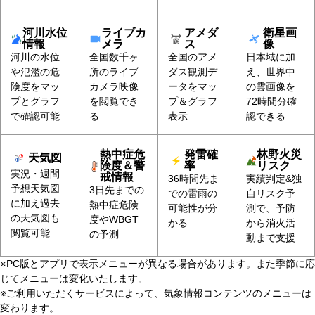
河川水位
ライブカ
アメダ
衛星画
情報
メラ
ス
像
河川の水位
全国数千ヶ
全国のアメ
日本域に加
や氾濫の危
所のライブ
ダス観測デ
え、世界中
険度をマッ
カメラ映像
ータをマッ
の雲画像を
プとグラフ
を閲覧でき
プ＆グラフ
72時間分確
で確認可能
る
表示
認できる
熱中症危
発雷確
林野火災
天気図
険度＆警
率
リスク
実況・週間
戒情報
36時間先ま
実績判定&独
予想天気図
3日先までの
での雷雨の
自リスク予
に加え過去
熱中症危険
可能性が分
測で、予防
の天気図も
度やWBGT
かる
から消火活
閲覧可能
の予測
動まで支援
※PC版とアプリで表示メニューが異なる場合があります。また季節に応
じてメニューは変化いたします。
※ご利用いただくサービスによって、気象情報コンテンツのメニューは
変わります。