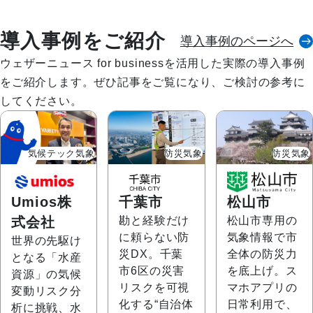
詳しく見る
導入事例をご紹介
導入事例のページへ
ウェザーニュース for businessを活用した実際の導入事例
をご紹介します。ぜひ記事をご覧になり、ご検討の参考に
してください。
気候テック気象
防災気象
防災気象
Umios株
千葉市
松山市
式会社
勘と経験だけ
松山市専用の
に頼らない防
気象情報で市
世界の先駆け
災DX。千葉
全体の防災力
となる「水産
市6区の災害
を底上げ。ス
資源」の気候
リスクを可視
マホアプリの
変動リスク分
化する“自治体
日常利用で、
析に挑戦、水