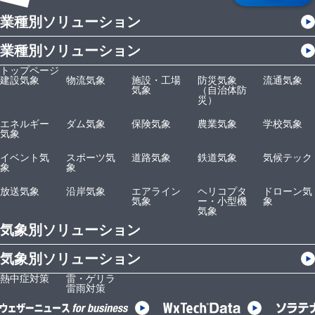
業種別ソリューション
業種別ソリューション
トップページ
建設気象
物流気象
施設・工場
防災気象
流通気象
気象
（自治体防
災）
エネルギー
ダム気象
保険気象
農業気象
学校気象
気象
イベント気
スポーツ気
道路気象
鉄道気象
気候テック
象
象
放送気象
沿岸気象
エアライン
ヘリコプタ
ドローン気
気象
ー・小型機
象
気象
気象別ソリューション
気象別ソリューション
熱中症対策
雷・ゲリラ
雷雨対策