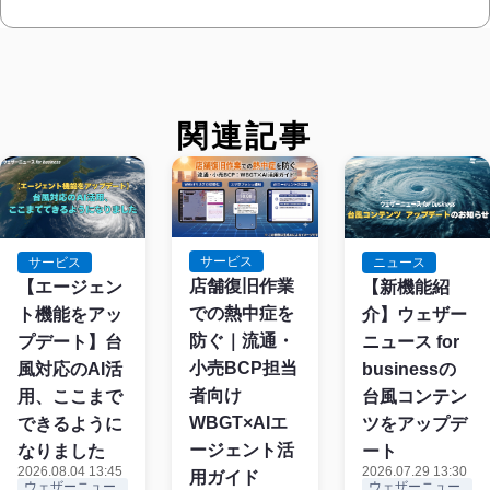
関連記事
サービス
サービス
ニュース
店舗復旧作業
【エージェン
【新機能紹
での熱中症を
ト機能をアッ
介】ウェザー
防ぐ｜流通・
プデート】台
ニュース for
小売BCP担当
風対応のAI活
businessの
者向け
用、ここまで
台風コンテン
WBGT×AIエ
できるように
ツをアップデ
ージェント活
なりました
ート
2026.08.04 13:45
2026.07.29 13:30
用ガイド
ウェザーニュー
ウェザーニュー