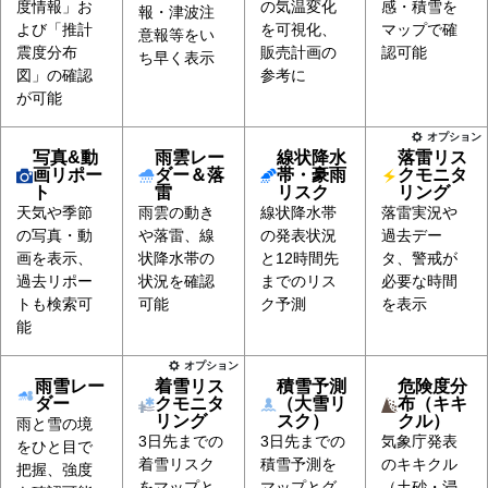
度情報」お
の気温変化
感・積雪を
報・津波注
よび「推計
を可視化、
マップで確
意報等をい
震度分布
販売計画の
認可能
ち早く表示
図」の確認
参考に
が可能
オプション
写真&動
雨雲レー
線状降水
落雷リス
画リポー
ダー＆落
帯・豪雨
クモニタ
ト
雷
リスク
リング
天気や季節
雨雲の動き
線状降水帯
落雷実況や
の写真・動
や落雷、線
の発表状況
過去デー
画を表示、
状降水帯の
と12時間先
タ、警戒が
過去リポー
状況を確認
までのリス
必要な時間
トも検索可
可能
ク予測
を表示
能
オプション
雨雪レー
着雪リス
積雪予測
危険度分
ダー
クモニタ
（大雪リ
布（キキ
リング
スク）
クル）
雨と雪の境
3日先までの
3日先までの
気象庁発表
をひと目で
着雪リスク
積雪予測を
のキキクル
把握、強度
をマップと
マップとグ
（土砂・浸