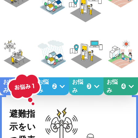
お悩
お悩
お悩
お悩
1
2
3
4
み
み
み
み
避難指
示をい