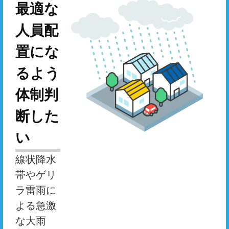
最適な
人員配
置にな
るよう
体制判
断した
い
線状降水
帯やゲリ
ラ雷雨に
よる急激
な大雨