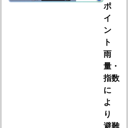
ポ
イ
ン
ト
雨
量・
指数
に
よ
り
避難