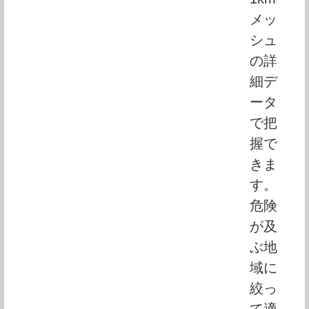
メッ
シュ
の詳
細デ
ータ
で把
握で
きま
す。
危険
が及
ぶ地
域に
絞っ
て適