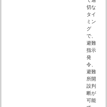
切な
タイ
ミン
グ
で、
避難
指示
発
令、
避難
所開
設判
断が
可能