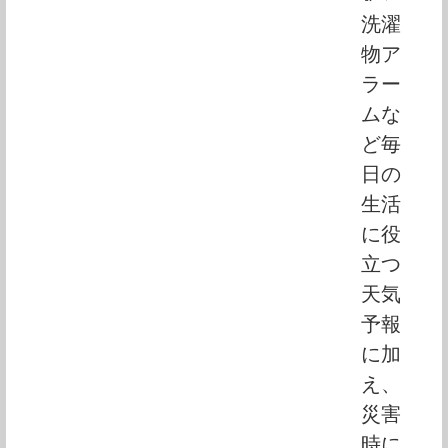
洗濯
物ア
ラー
ムな
ど毎
日の
生活
に役
立つ
天気
予報
に加
え、
災害
時に