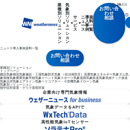
業
気
JA
/
EN
お問い合
種
象
別
別
わせ
ソ
ソ
サ
ニ
導
資
相談
リ
リ
ー
ュ
入
料
ュ
ュ
ビ
ー
事
一
ー
ー
ス
ス
例
覧
シ
シ
ョ
ョ
ン
ン
ニュース
導入事例
資料一覧
お問い合わせ
相談
業種別ソリューション
トップページ
建設気象
物流気象
施設・工場気象
防災気象 （自治体防災）
流通気象
エネルギー気象
ダム気
象
保険気象
農業気象
学校気象
イベント気象
スポーツ気象
道路気象
鉄道気象
気候テック
放送
気象
沿岸気象
エアライン気象
ヘリコプター・小型機気象
ドローン気象
気象別ソリューション
熱中症対策
雷・ゲリラ雷雨対策
企業向け専門気象情報
気象データをAPIで
高性能気象IoTセンサー