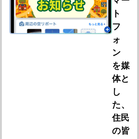
マー
ト
フ
ォ
ン
を媒
体と
し
た、
住民
の皆