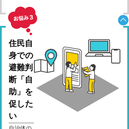
住民自
身での
避難判
断「自
助」を
促した
い
自治体の