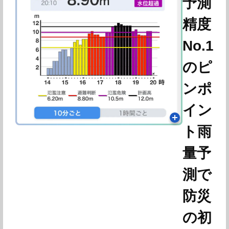
予測
精度
No.1
のピ
ンポ
イン
ト雨
量予
測で
防災
の初