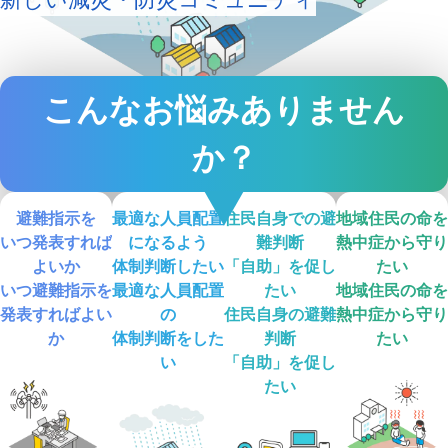
象
象
エ
ヘリ
ア
コプ
沿
ラ
タ
ドロ
岸
イ
ー・
ーン
気
ン
小型
気象
こんなお悩みありません
象
気
機気
象
象
か？
避難指示を

最適な人員配置
住民自身での避
地域住民の命を

いつ発表すれば
になるよう

難判断

熱中症から守り
よいか
体制判断したい
「自助」を促し
たい
いつ避難指示を

最適な人員配置
たい
地域住民の命を

発表すればよい
の

住民自身の避難
熱中症から守り
か
体制判断をした
判断

たい
い
「自助」を促し
たい