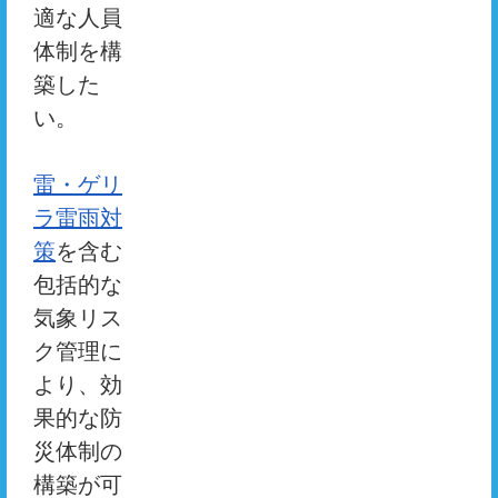
適な人員
体制を構
築した
い。
雷・ゲリ
ラ雷雨対
策
を含む
包括的な
気象リス
ク管理に
より、効
果的な防
災体制の
構築が可