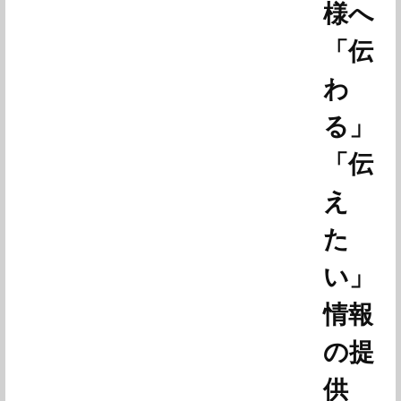
様へ
「伝
わ
る」
「伝
え
た
い」
情報
の提
供