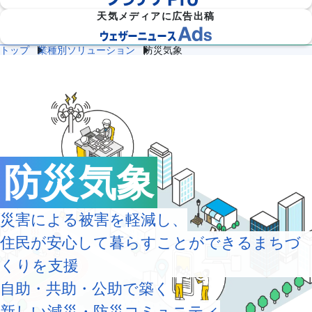
天気メディアに広告出稿
トップ
業種別ソリューション
防災気象
防災
雷・ゲリ
熱中症対
建
物
施
気象

ラ雷雨対
策
設
流
設・
（自
策
企業向け専門気象情報
気象データをAPIで
気
気
工場
治体
象
象
気象
防
災）
エ
ネ
流
ル
防災気象
通
ダム
保険
ギ
気
気象
気象
ー
象
気
象
災害による被害を軽減し、
農
学
イベ
スポ
業
校
住民が安心して暮らすことができるまちづ
ント
ーツ
気
気
気象
気象
象
象
くりを支援
道
鉄
自助・共助・公助で築く
気候
路
道
放送
テッ
気
気
気象
新しい減災・防災コミュニティ
ク