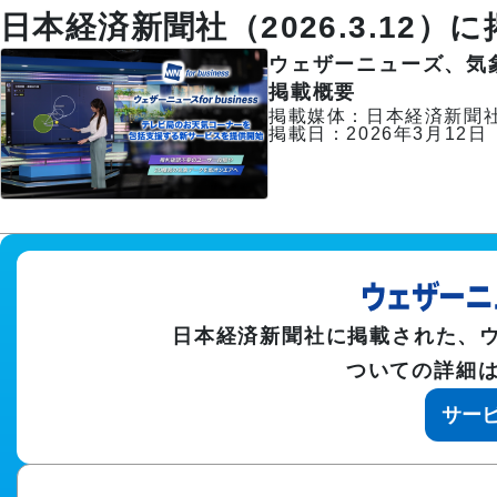
熱中症対策
建設気象
物流気象
雷・ゲリラ雷
日本経済新聞社（2026.3.12）
企業向け専門気象情報
ウェザーニューズ、気
流通気象
エネルギー気象
掲載概要
掲載媒体
：
日本経済新聞
掲載日
：
2026年3月12日
農業気象
学校気象
道路気象
鉄道気象
沿岸気象
エアライン気象
日本経済新聞社
に掲載された、
ウ
ついての詳細
サー