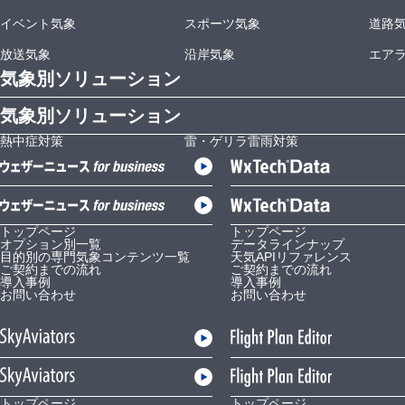
イベント気象
スポーツ気象
道路
放送気象
沿岸気象
エア
気象別ソリューション
気象別ソリューション
熱中症対策
雷・ゲリラ雷雨対策
トップページ
トップページ
オプション別一覧
データラインナップ
目的別の専門気象コンテンツ一覧
天気APIリファレンス
ご契約までの流れ
ご契約までの流れ
導入事例
導入事例
お問い合わせ
お問い合わせ
トップページ
トップページ