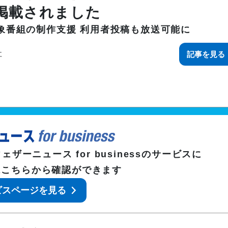
防災気象

雨対策
施設・工場気象
（自治体
に掲載されました
気象データをAPIで
高性能気象IoTセン
象番組の制作支援 利用者投稿も放送可能に
ダム気象
保険気象
社
記事を見る
イベント気象
スポーツ
気候テック
放送気象
ヘリコプター・小型機気
ドローン
象
ェザーニュース for business
のサービスに
はこちらから確認ができます
ビスページを見る