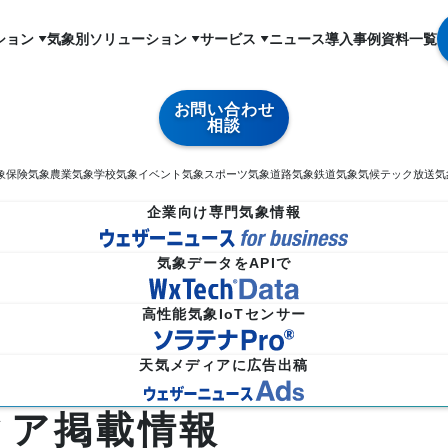
ション
気象別ソリューション
サービス
ニュース
導入事例
資料一覧
お問い合わせ
相談
象
保険気象
農業気象
学校気象
イベント気象
スポーツ気象
道路気象
鉄道気象
気候テック
放送気
企業向け専門気象情報
気象データをAPIで
高性能気象IoTセンサー
天気メディアに広告出稿
ィア掲載情報