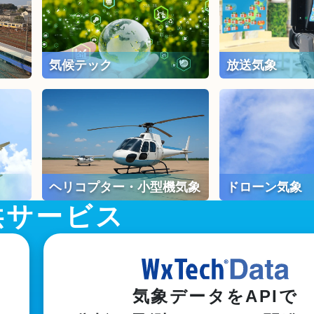
気候テック
放送気象
ヘリコプター・小型機気象
ドローン気象
供サービス
気象データをAPIで
