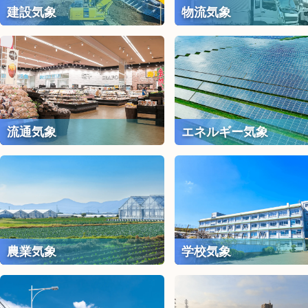
建設気象
物流気象
流通気象
エネルギー気象
農業気象
学校気象