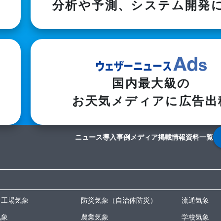
分析や予測、システム開発
国内最大級の

お天気メディアに広告出
ニュース
導入事例
メディア掲載情報
資料一覧
・工場気象
防災気象（自治体防災）
流通気象
気象
農業気象
学校気象