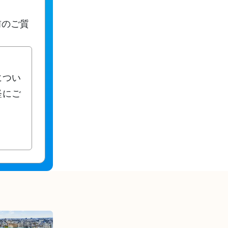
前のご質
につい
軽にご