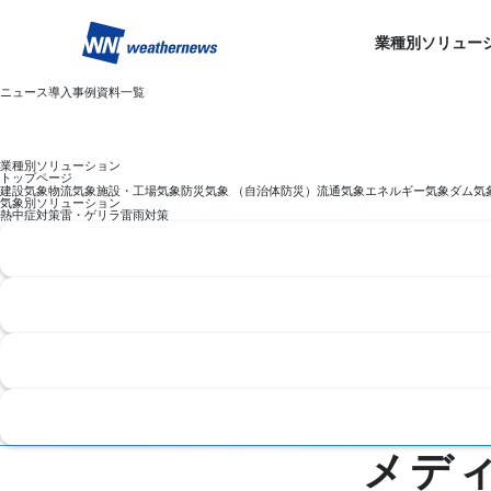
業種別ソリュー
ニュース
導入事例
資料一覧
業種別ソリューション
トップページ
建設気象
物流気象
施設・工場気象
防災気象 （自治体防災）
流通気象
エネルギー気象
ダム気
気象別ソリューション
熱中症対策
雷・ゲリラ雷雨対策
メデ