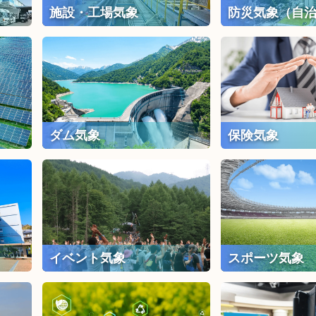
施設・工場気象
防災気象（自
ダム気象
保険気象
イベント気象
スポーツ気象