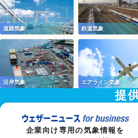
道路気象
鉄道気象
沿岸気象
エアライン気象
提
企業向け専用の気象情報を
