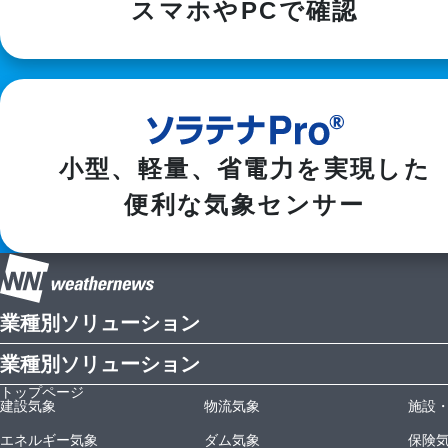
スマホやPCで確認
小型、軽量、省電力を実現した

便利な気象センサー
業種別ソリューション
業種別ソリューション
トップページ
建設気象
物流気象
施設
エネルギー気象
ダム気象
保険