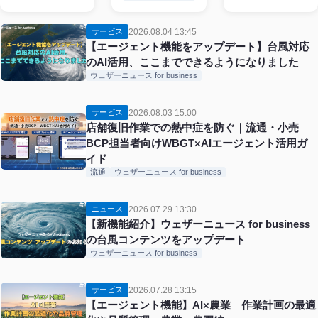
2026.08.04 13:45
サービス
【エージェント機能をアップデート】台風対応
のAI活用、ここまでできるようになりました
ウェザーニュース for business
2026.08.03 15:00
サービス
店舗復旧作業での熱中症を防ぐ｜流通・小売
BCP担当者向けWBGT×AIエージェント活用ガ
イド
流通
ウェザーニュース for business
2026.07.29 13:30
ニュース
【新機能紹介】ウェザーニュース for business
の台風コンテンツをアップデート
ウェザーニュース for business
2026.07.28 13:15
サービス
【エージェント機能】AI×農業 作業計画の最適