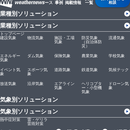
ース
事例
掲載情報
一覧
相談
業種別ソリューション
業種別ソリューション
トップページ
建設気象
物流気象
施設・工場
防災気象
流通気象
気象
（自治体防
災）
エネルギー
ダム気象
保険気象
農業気象
学校気象
気象
イベント気
スポーツ気
道路気象
鉄道気象
気候テック
象
象
放送気象
沿岸気象
エアライン
ヘリコプタ
ドローン気
気象
ー・小型機
象
気象
気象別ソリューション
気象別ソリューション
熱中症対策
雷・ゲリラ
雷雨対策