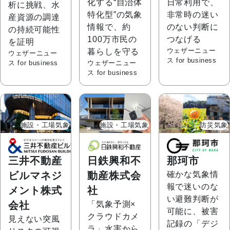
化する“自治体
日常利用で、
析に挑戦、水
特化型”の気象
非常時の迷い
産資源の調達
情報で、約
のない判断に
の持続可能性
100万市民の
つなげる
を証明
ウェザーニュー
暮らしを守る
ウェザーニュー
ス for business
ス for business
ウェザーニュー
ス for business
施設・工場気象
施設・工場気象
防災気象
三井不動産
日鉄興和不
那珂市
ビルマネジ
動産株式会
確かな気象情
報で迷いのな
メント株式
社
い避難判断が
会社
「気象予測×
可能に、被害
クラウドカメ
見えない突風
記録の「デジ
ラ」水害から