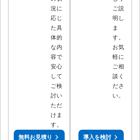
況に
ご説
応じ
明し
た具
ま
体的
す。
な内
お気
容で
軽に
安心
ご相
して
談く
ご検
ださ
討い
い。
ただ
けま
す。
無料お見積り
導入を検討