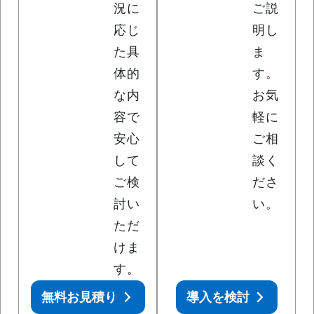
況に
ご説
応じ
明し
た具
ま
体的
す。
な内
お気
容で
軽に
安心
ご相
して
談く
ご検
ださ
討い
い。
ただ
けま
す。
無料お見積り
導入を検討