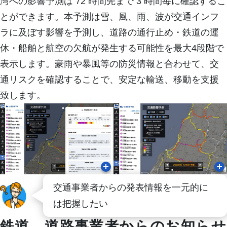
湾への影響予測は 72 時間先まで 3 時間毎に確認するこ
象
象
とができます。本予測は雪、風、雨、波が交通インフ
エ
ヘリ
ア
コプ
沿
ラに及ぼす影響を予測し、道路の通行止め・鉄道の運
ラ
タ
ドロ
岸
イ
ー・
ーン
気
休・船舶と航空の欠航が発生する可能性を最大4段階で
ン
小型
気象
象
気
機気
表示します。豪雨や暴風等の防災情報と合わせて、交
象
象
通リスクを確認することで、安定な輸送、移動を支援
致します。
交通事業者からの発表情報を一元的に
は把握したい
鉄道、道路事業者からのお知らせ