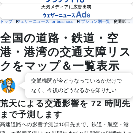
天気メディアに広告出稿
トップ
ウェザーニュース for business
オプション別一覧
交通影響予測
交通影響予測
防災
雷・ゲリ
熱中症対
建
物
施
気象

ラ雷雨対
全国の道路・鉄道・空
策
設
流
設・
（自
策
企業向け専門気象情報
気象データをAPIで
気
気
工場
治体
象
象
気象
防
港・港湾の交通支障リス
災）
エ
クをマップ＆一覧表示
ネ
流
ル
通
ダム
保険
ギ
気
気象
気象
ー
交通機関が今どうなっているかだけで
象
気
象
なく、今後のどうなるかを知りたい
農
学
イベ
スポ
荒天による交通影響を 72 時間先
業
校
ント
ーツ
気
気
気象
気象
象
象
まで予測します
道
鉄
気候
高速道路への影響予測は10日先まで、鉄道・航空・港
路
道
放送
テッ
気
気
気象
ク