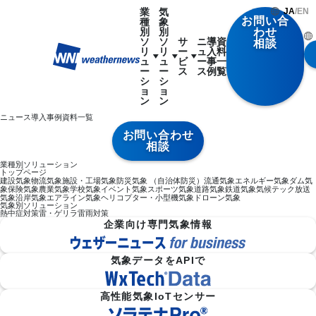
業
気
JA
/
EN
お問い合
種
象
別
別
わせ
ソ
ソ
サ
ニ
導
資
相談
リ
リ
ー
ュ
入
料
ュ
ュ
ビ
ー
事
一
ー
ー
ス
ス
例
覧
シ
シ
ョ
ョ
ン
ン
ニュース
導入事例
資料一覧
お問い合わせ
相談
業種別ソリューション
トップページ
建設気象
物流気象
施設・工場気象
防災気象 （自治体防災）
流通気象
エネルギー気象
ダム気
象
保険気象
農業気象
学校気象
イベント気象
スポーツ気象
道路気象
鉄道気象
気候テック
放送
気象
沿岸気象
エアライン気象
ヘリコプター・小型機気象
ドローン気象
気象別ソリューション
熱中症対策
雷・ゲリラ雷雨対策
企業向け専門気象情報
気象データをAPIで
高性能気象IoTセンサー