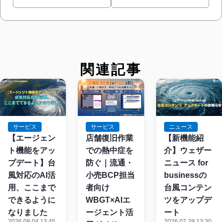
関連記事
サービス
サービス
ニュース
店舗復旧作業
【エージェン
【新機能紹
での熱中症を
ト機能をアッ
介】ウェザー
防ぐ｜流通・
プデート】台
ニュース for
小売BCP担当
風対応のAI活
businessの
者向け
用、ここまで
台風コンテン
WBGT×AIエ
できるように
ツをアップデ
ージェント活
なりました
ート
2026.08.04 13:45
2026.07.29 13:30