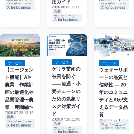
用ガイド
ウェザーニュー
ウェザーニュー
2026.08.03 15:00
ス for business
ス for business
流通
ウェザーニュー
ス for business
サービス
サービス
ニュース
ゲリラ雷雨の
【エージェン
ウェザーリポ
被害を防ぐ
ト機能】AI×
ートの品質と
——流通・小
農業 作業計
信頼性 ― 20
売チェーンの
画の最適化や
年のコミュニ
ための気象リ
品質管理〜農
ティとAIが支
スク対策ガイ
業・農園編〜
えるデータ品
2026.07.28 13:15
ド
質
農業
2026.07.28 11:45
2026.07.22 10:00
ウェザーニュー
流通
ウェザーニュー
ス for business
ス for business
ウェザーニュー
ス for business