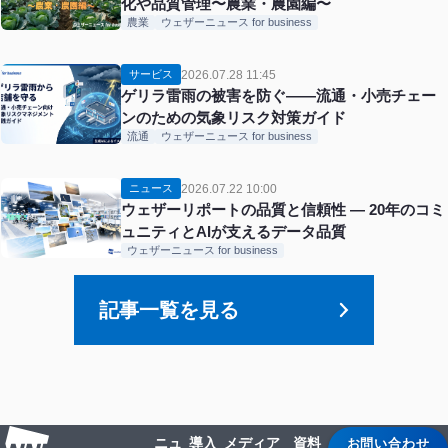
化や品質管理〜農業・農園編〜
農業
ウェザーニュース for business
2026.07.28 11:45
サービス
ゲリラ雷雨の被害を防ぐ——流通・小売チェー
ンのための気象リスク対策ガイド
流通
ウェザーニュース for business
2026.07.22 10:00
ニュース
ウェザーリポートの品質と信頼性 ― 20年のコミ
ュニティとAIが支えるデータ品質
ウェザーニュース for business
記事一覧を見る
ニュ
導入
メディア
資料
お問い合わせ