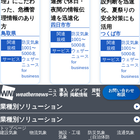
理』にこだわ
連携で休日・
設判断を迅速
った、危機管
夜間の情報伝
化、夏祭りの
理情報のあり
達を迅速化
安全対策にも
四日市市
方
活用
鳥取県
つくば市
関連
防災気象
規模
1001〜
関連
防災気象
関連
防災気象
5000名
規模
1001〜
規模
1001〜
サービス
ウェザー
5000名
5000名
ニュース
サービス
ウェザー
サービス
ウェザー
for
ニュース
ニュース
business
for
for
business
business
ニュ
導入
メディア
資料
お問い合わせ
ース
事例
掲載情報
一覧
相談
業種別ソリューション
業種別ソリューション
トップページ
建設気象
物流気象
施設・工場
防災気象
流通気象
気象
（自治体防