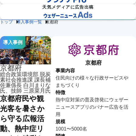
天気メディアに広告出稿
トップ
導入事例一覧
京都府
防災
雷・ゲリ
熱中症対
建
物
施
気象

ラ雷雨対
策
設
流
設・
（自
策
企業向け専門気象情報
気象データをAPIで
導入事例
気
気
工場
治体
象
象
気象
防
災）
エ
京都府
京都府
ネ
流
事業内容
ル
通
ダム
保険
総合政策環境部 脱炭
ギ
住民向けの様々な行政サービスや
気
気象
気象
素社会推進課 課長補
ー
象
気
佐兼係長 白川まりな
まちづくり
象
氏、技師 三原菜月氏
特徴
京都府民や観
農
学
熱中症対策の普及啓発にウェザー
イベ
スポ
業
校
ント
ーツ
ニュースアプリのバナー広告を活
光客を暑さか
気
気
気象
気象
象
象
用
ら守る広報活
規模
道
鉄
気候
動、熱中症リ
路
道
放送
1001〜5000名
テッ
気
気
気象
ク