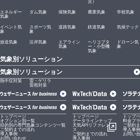
災）
エネルギー
ダム気象
保険気象
農業気象
学校気象
気象
イベント気
スポーツ気
道路気象
鉄道気象
気候テック
象
象
放送気象
沿岸気象
エアライン
ヘリコプタ
ドローン気
気象
ー・小型機
象
気象
気象別ソリューション
気象別ソリューション
熱中症対策
雷・ゲリラ
雷雨対策
トップページ
トップページ
トップ
オプション別一覧
データラインナップ
料金プ
目的別の専門気象コンテンツ一覧
天気APIリファレン
ご契約
ご契約までの流れ
ス
導入事
導入事例
ご契約までの流れ
お問い
お問い合わせ
導入事例