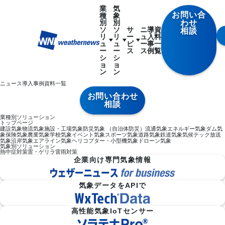
業
気
お問い合
種
象
別
別
わせ
ソ
ソ
サ
ニ
導
資
相談
リ
リ
ー
ュ
入
料
ュ
ュ
ビ
ー
事
一
ー
ー
ス
ス
例
覧
シ
シ
ョ
ョ
ン
ン
ニュース
導入事例
資料一覧
お問い合わせ
相談
業種別ソリューション
トップページ
建設気象
物流気象
施設・工場気象
防災気象 （自治体防災）
流通気象
エネルギー気象
ダム気
象
保険気象
農業気象
学校気象
イベント気象
スポーツ気象
道路気象
鉄道気象
気候テック
放送
気象
沿岸気象
エアライン気象
ヘリコプター・小型機気象
ドローン気象
気象別ソリューション
熱中症対策
雷・ゲリラ雷雨対策
企業向け専門気象情報
気象データをAPIで
高性能気象IoTセンサー