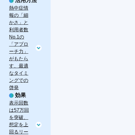
活用方法
熱中症情
報の「細
かさ」と
利用者数
No.1の
「アプロ
ーチ力」
がもたら
す、最適
なタイミ
ングでの
啓発
効果
表示回数
は57万回
を突破、
想定を上
回るリー