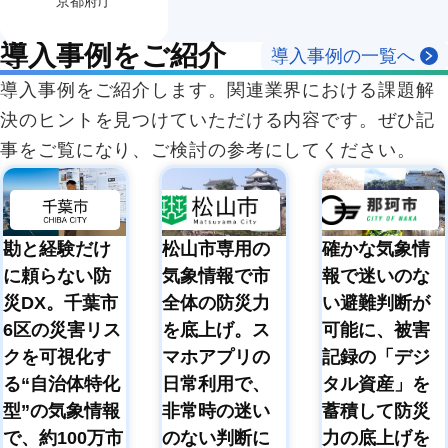
京都府庁
導入事例をご紹介
導入事例の一覧へ
導入事例をご紹介します。関連業界における課題解
決のヒントを見つけていただける内容です。ぜひ記
事をご覧になり、ご検討の参考にしてください。
勘と経験だけ
松山市専用の
確かな気象情
に頼らない防
気象情報で市
報で迷いのな
災DX。千葉市
全体の防災力
い避難判断が
6区の災害リス
を底上げ。ス
可能に、被害
クを可視化す
マホアプリの
記録の「デジ
る“自治体特化
日常利用で、
タル資産」を
型”の気象情報
非常時の迷い
蓄積して防災
で、約100万市
のない判断に
力の底上げを