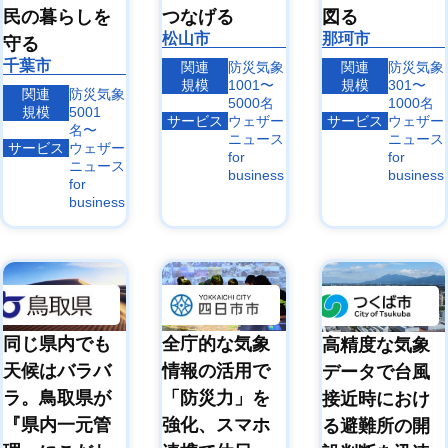
民の暮らしを
つなげる
図る
松山市
那珂市
守る
千葉市
関連
防災気象
関連
防災気象
規模
1001〜
規模
301〜
関連
防災気象
5000名
1000名
規模
5001
サービス
ウェザー
サービス
ウェザー
名〜
ニュース
ニュース
サービス
ウェザー
for
for
ニュース
business
business
for
business
同じ県内でも
全庁的な気象
高精度な気象
天候はバラバ
情報の活用で
データで台風
ラ。鳥取県が
「防災力」を
接近時におけ
『県内一元管
強化、スマホ
る避難所の開