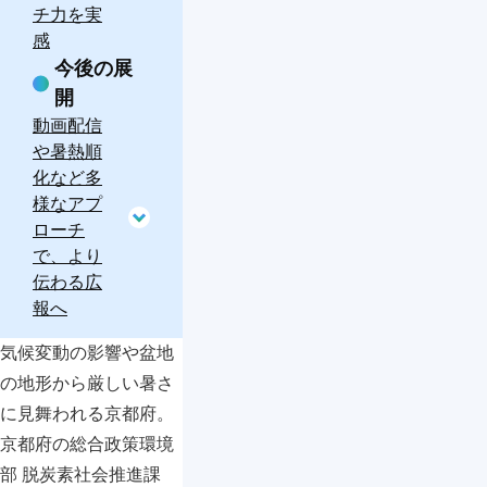
チ力を実
感
今後の展
開
動画配信
や暑熱順
化など多
様なアプ
ローチ
で、より
伝わる広
報へ
気候変動の影響や盆地
の地形から厳しい暑さ
に見舞われる京都府。
京都府の総合政策環境
部 脱炭素社会推進課