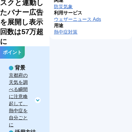
関連
象
象
スクと連動し
防災気象
エ
ヘリ
たバナー広告
利用サービス
ア
コプ
沿
ウェザーニュース Ads
ラ
タ
ドロ
を展開し表示
岸
イ
ー・
ーン
用途
気
ン
小型
気象
回数は57万超
象
熱中症対策
気
機気
象
象
に
ポイント
背景
京都府の
天気を調
べる瞬間
に注意喚
起して、
熱中症を
自分ごと
に