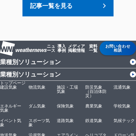
記事一覧を見る
ニュ
導入
メディア
資料
お問い合わせ
ース
事例
掲載情報
一覧
相談
業種別ソリューション
業種別ソリューション
トップページ
建設気象
物流気象
施設・工場
防災気象
流通気象
気象
（自治体防
災）
エネルギー
ダム気象
保険気象
農業気象
学校気象
気象
イベント気
スポーツ気
道路気象
鉄道気象
気候テック
象
象
放送気象
沿岸気象
エアライン
ヘリコプタ
ドローン気