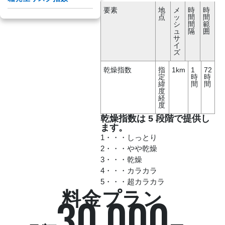
象
象
要素
地
メ
時
時
点
ッ
間
間
エ
ヘリ
シ
間
範
ア
コプ
沿
ュ
隔
囲
ラ
タ
ドロ
岸
サ
イ
ー・
ーン
気
イ
ン
小型
気象
象
ズ
気
機気
象
象
乾燥指数
指
1km
1
72
定
時
時
緯
間
間
度
経
度
乾燥指数は 5 段階で提供し
ます。
1・・・しっとり
2・・・やや乾燥
3・・・乾燥
4・・・カラカラ
5・・・超カラカラ
料金プラン
30,000