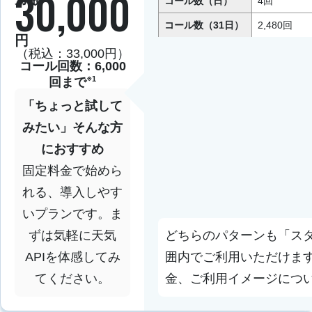
30,000
コール数（日）
4回
コール数（31日）
2,480回
円
（税込：33,000円）
コール回数：6,000
※1
回まで
「ちょっと試して
みたい」そんな方
におすすめ
固定料金で始めら
れる、導入しやす
いプランです。ま
ずは気軽に天気
どちらのパターンも
「ス
APIを体感してみ
囲内でご利用いただけま
てください。
金、ご利用イメージにつ