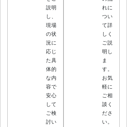
説明
れに
し、
つい
現場
て詳
の状
しく
況に
ご説
応じ
明し
た具
ま
体的
す。
な内
お気
容で
軽に
安心
ご相
して
談く
ご検
ださ
討い
い。