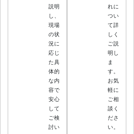
説明
れに
し、
つい
現場
て詳
の状
しく
況に
ご説
応じ
明し
た具
ま
体的
す。
な内
お気
容で
軽に
安心
ご相
して
談く
ご検
ださ
討い
い。