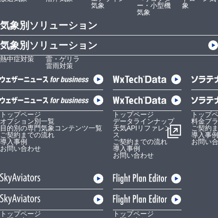
気象
ー・小型機
象
気象
気象別ソリューション
気象別ソリューション
熱中症対策
雷・ゲリラ
雷雨対策
トップページ
トップページ
トップ
オプション別一覧
データラインナップ
料金プ
目的別の専門気象コンテンツ一覧
天気APIリファレン
ご契約
ご契約までの流れ
ス
導入事
導入事例
ご契約までの流れ
お問い
お問い合わせ
導入事例
お問い合わせ
トップページ
トップページ