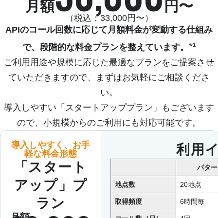
月額
円〜
（税込：33,000円〜）
APIのコール回数に応じて月額料金が変動する仕組み
※1
で、段階的な料金プランを整えています。
ご利用用途や規模に応じた最適なプランをご提案させ
ていただきますので、まずはお気軽にご相談くださ
い。

導入しやすい「スタートアッププラン」もございます
ので、小規模からのご利用にも対応可能です。
導入しやすく、お手
利用
軽な料金形態
「スタート
パター
アップ」プ
地点数
20地点
ラン
取得頻度
6時間毎
月額