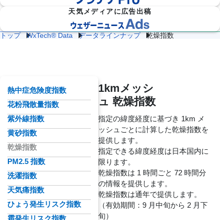
天気メディアに広告出稿
トップ
WxTech®︎ Data
データラインナップ
乾燥指数
生活指数データ
防災
雷・ゲリ
熱中症対
建
物
施
気象

ラ雷雨対
策
設
流
設・
（自
策
企業向け専門気象情報
気象データをAPIで
気
気
工場
治体
象
象
気象
防
災）
APIド
1kmメッシ
熱中症危険度指数
キュメ
ュ 乾燥指数
エ
花粉飛散量指数
ント
ネ
流
ル
紫外線指数
指定の緯度経度に基づき 1km メ
通
ダム
保険
ギ
気
気象
気象
ッシュごとに計算した乾燥指数を
ー
黄砂指数
象
気
提供します。

象
乾燥指数
指定できる緯度経度は日本国内に
農
学
PM2.5 指数
限ります。

イベ
スポ
業
校
ント
ーツ
乾燥指数は 1 時間ごと 72 時間分
洗濯指数
気
気
気象
気象
象
象
の情報を提供します。

天気痛指数
乾燥指数は通年で提供します。
道
鉄
気候
ひょう発生リスク指数
（有効期間：9 月中旬から 2 月下
路
道
放送
テッ
気
気
気象
旬）
ク
霜発生リスク指数