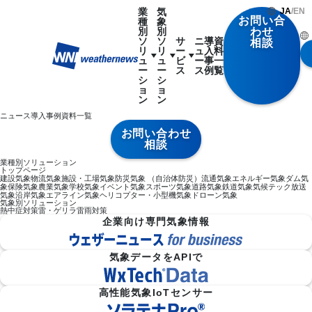
業
気
JA
/
EN
お問い合
種
象
別
別
わせ
ソ
ソ
サ
ニ
導
資
相談
リ
リ
ー
ュ
入
料
ュ
ュ
ビ
ー
事
一
ー
ー
ス
ス
例
覧
シ
シ
ョ
ョ
ン
ン
ニュース
導入事例
資料一覧
お問い合わせ
相談
業種別ソリューション
トップページ
建設気象
物流気象
施設・工場気象
防災気象 （自治体防災）
流通気象
エネルギー気象
ダム気
象
保険気象
農業気象
学校気象
イベント気象
スポーツ気象
道路気象
鉄道気象
気候テック
放送
気象
沿岸気象
エアライン気象
ヘリコプター・小型機気象
ドローン気象
気象別ソリューション
熱中症対策
雷・ゲリラ雷雨対策
企業向け専門気象情報
気象データをAPIで
高性能気象IoTセンサー