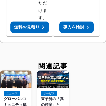
ただ
けま
す。
無料お見積り
導入を検討
関連記事
サービス
ニュース
雷予測の「真
グローバルコ
の精度」と
ミュニティ構