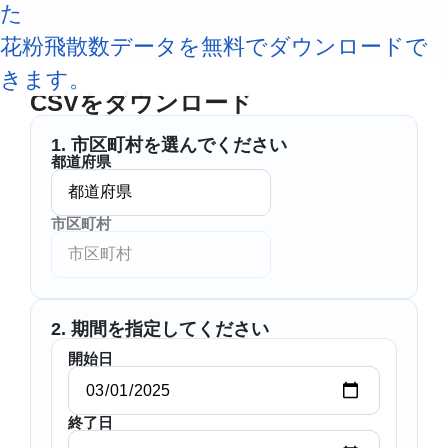
象
象
た
エ
ヘリ
花粉飛散数データを無料でダウンロードで
ア
コプ
沿
ラ
タ
ドロ
岸
きます。
イ
ー・
ーン
気
ン
小型
気象
CSVをダウンロード
象
気
機気
象
象
1. 市区町村を選んでください
都道府県
市区町村
2. 期間を指定してください
開始日
終了日