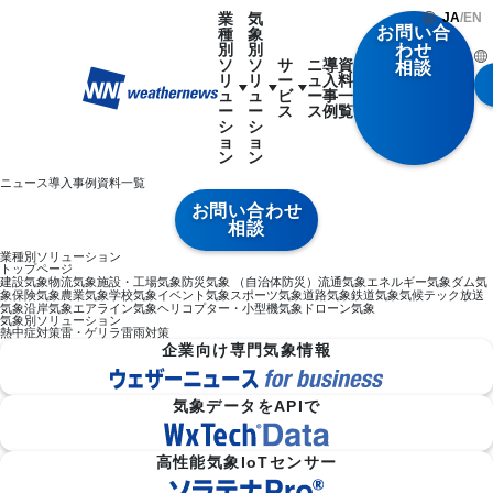
業
気
JA
/
EN
お問い合
種
象
別
別
わせ
ソ
ソ
サ
ニ
導
資
相談
リ
リ
ー
ュ
入
料
ュ
ュ
ビ
ー
事
一
ー
ー
ス
ス
例
覧
シ
シ
ョ
ョ
ン
ン
ニュース
導入事例
資料一覧
お問い合わせ
相談
業種別ソリューション
トップページ
建設気象
物流気象
施設・工場気象
防災気象 （自治体防災）
流通気象
エネルギー気象
ダム気
象
保険気象
農業気象
学校気象
イベント気象
スポーツ気象
道路気象
鉄道気象
気候テック
放送
気象
沿岸気象
エアライン気象
ヘリコプター・小型機気象
ドローン気象
気象別ソリューション
熱中症対策
雷・ゲリラ雷雨対策
企業向け専門気象情報
気象データをAPIで
高性能気象IoTセンサー