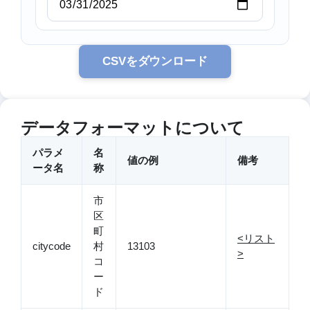
CSVをダウンロード
データフォーマットについて
パラメ
名
値の例
備考
ータ名
称
市
区
町
<リスト
citycode
村
13103
>
コ
ー
ド