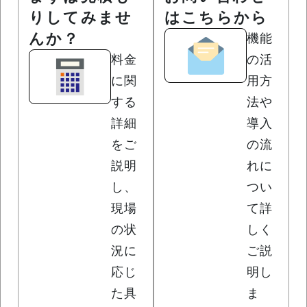
りしてみませ
はこちらから
んか？
機能
料金
の活
に関
用方
する
法や
詳細
導入
をご
の流
説明
れに
し、
つい
現場
て詳
の状
しく
況に
ご説
応じ
明し
た具
ま