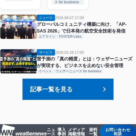
ス for business
2026.08.07 17:00
ニュース
グローバルコミュニティ構築に向け、「AP-
SAS 2026」で日本発の航空安全技術を発信
エアライン
FOSTER-Links
2026.05.28 17:00
サービス
雷予測の「真の精度」とは：ウェザーニューズ
が実現する、ビジネスを止めない安全管理
イベント
ウェザーニュース for business
記事一覧を見る
ニュ
導入
メディア
資料
お問い合わせ
ース
事例
掲載情報
一覧
相談