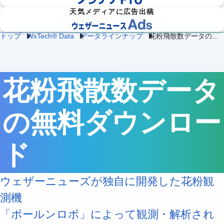
天気メディアに広告出稿
トップ
WxTech®︎ Data
データラインナップ
花粉飛散数データの無料ダウンロード
防災
雷・ゲリ
熱中症対
建
物
施
気象

ラ雷雨対
策
設
流
設・
（自
策
企業向け専門気象情報
気象データをAPIで
気
気
工場
治体
象
象
気象
防
花粉飛散数データ
災）
エ
ネ
の無料ダウンロー
流
ル
通
ダム
保険
ギ
気
気象
気象
ー
象
気
ド
象
農
学
イベ
スポ
業
校
ント
ーツ
気
気
ウェザーニューズが独自に開発した花粉観
気象
気象
象
象
測機
道
鉄
気候
路
道
放送
「ポールンロボ」によって観測・解析され
テッ
気
気
気象
ク