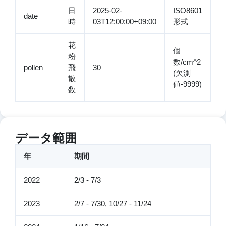
日
2025-02-
ISO8601
date
時
03T12:00:00+09:00
形式
花
個
粉
数/cm^2
pollen
飛
30
(欠測
散
値-9999)
数
データ範囲
年
期間
2022
2/3 - 7/3
2023
2/7 - 7/30, 10/27 - 11/24