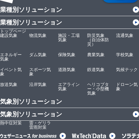
業種別ソリューション
業種別ソリューション
トップページ
建設気象
物流気象
施設・工場
防災気象
流通気象
気象
（自治体防
災）
エネルギー
ダム気象
保険気象
農業気象
学校気象
気象
イベント気
スポーツ気
道路気象
鉄道気象
気候テック
象
象
放送気象
沿岸気象
エアライン
ヘリコプタ
ドローン気
気象
ー・小型機
象
気象
気象別ソリューション
気象別ソリューション
熱中症対策
雷・ゲリラ
雷雨対策