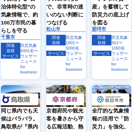
象
象
治体特化型”の
で、非常時の迷
産」を蓄積して
エ
ヘリ
気象情報で、約
いのない判断に
防災力の底上げ
ア
コプ
沿
ラ
タ
ドロ
岸
100万市民の暮
つなげる
を図る
イ
ー・
ーン
気
ン
小型
気象
松山市
那珂市
らしを守る
象
気
機気
千葉市
象
象
関連
防災気象
関連
防災気象
規模
1001〜
規模
301〜
関連
防災気象
5000名
1000名
規模
5001名〜
サービス
ウェザー
サービス
ウェザー
サービス
ウェザー
ニュース
ニュース
ニュース
for
for
for
business
business
business
同じ県内でも天
京都府民や観光
全庁的な気象情
候はバラバラ。
客を暑さから守
報の活用で「防
鳥取県が『県内
る広報活動、熱
災力」を強化、