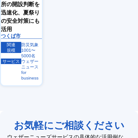
所の開設判断を
迅速化、夏祭り
の安全対策にも
活用
つくば市
関連
防災気象
規模
1001〜
5000名
サービス
ウェザー
ニュース
for
business
お気軽にご相談ください
ウェザーニューズサービスの具体的な活用例な