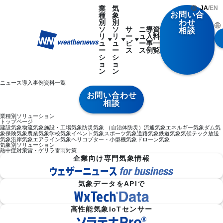
業
気
JA
/
EN
お問い合
種
象
別
別
わせ
ソ
ソ
サ
ニ
導
資
相談
リ
リ
ー
ュ
入
料
ュ
ュ
ビ
ー
事
一
ー
ー
ス
ス
例
覧
シ
シ
ョ
ョ
ン
ン
ニュース
導入事例
資料一覧
お問い合わせ
相談
業種別ソリューション
トップページ
建設気象
物流気象
施設・工場気象
防災気象 （自治体防災）
流通気象
エネルギー気象
ダム気
象
保険気象
農業気象
学校気象
イベント気象
スポーツ気象
道路気象
鉄道気象
気候テック
放送
気象
沿岸気象
エアライン気象
ヘリコプター・小型機気象
ドローン気象
気象別ソリューション
熱中症対策
雷・ゲリラ雷雨対策
企業向け専門気象情報
気象データをAPIで
高性能気象IoTセンサー