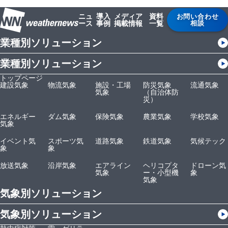
ニュ
導入
メディア
資料
お問い合わせ
ース
事例
掲載情報
一覧
相談
業種別ソリューション
業種別ソリューション
トップページ
建設気象
物流気象
施設・工場
防災気象
流通気象
気象
（自治体防
災）
エネルギー
ダム気象
保険気象
農業気象
学校気象
気象
イベント気
スポーツ気
道路気象
鉄道気象
気候テック
象
象
放送気象
沿岸気象
エアライン
ヘリコプタ
ドローン気
気象
ー・小型機
象
気象
気象別ソリューション
気象別ソリューション