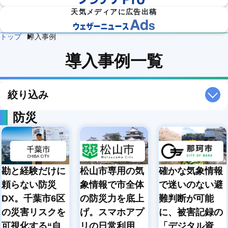
天気メディアに広告出稿
トップ
導入事例
防災
雷・ゲリ
熱中症対
導入事例一覧
建
物
施
気象

ラ雷雨対
策
設
流
設・
（自
策
企業向け専門気象情報
気象データをAPIで
気
気
工場
治体
象
象
気象
防
災）
絞り込み
エ
ネ
防災
流
ル
通
ダム
保険
ギ
気
気象
気象
ー
象
気
象
農
学
勘と経験だけに
松山市専用の気
確かな気象情報
イベ
スポ
業
校
ント
ーツ
気
気
頼らない防災
象情報で市全体
で迷いのない避
気象
気象
象
象
DX。千葉市6区
の防災力を底上
難判断が可能
道
鉄
気候
の災害リスクを
げ。スマホアプ
に、被害記録の
路
道
放送
テッ
気
気
気象
可視化する“自
リの日常利用
「デジタル資
ク