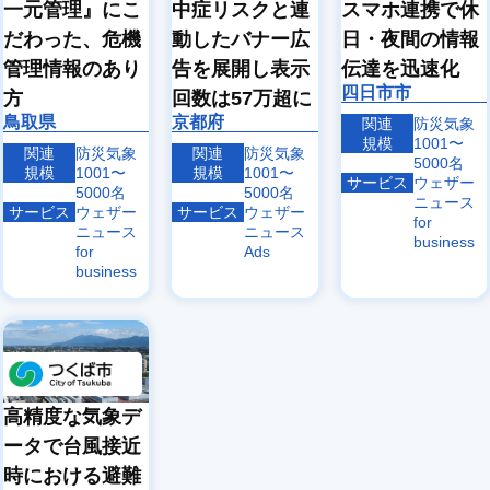
一元管理』にこ
中症リスクと連
スマホ連携で休
だわった、危機
動したバナー広
日・夜間の情報
管理情報のあり
告を展開し表示
伝達を迅速化
四日市市
方
回数は57万超に
鳥取県
京都府
関連
防災気象
規模
1001〜
関連
防災気象
関連
防災気象
5000名
規模
1001〜
規模
1001〜
サービス
ウェザー
5000名
5000名
ニュース
サービス
ウェザー
サービス
ウェザー
for
ニュース
ニュース
business
for
Ads
business
高精度な気象デ
ータで台風接近
時における避難