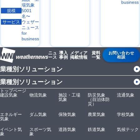
business
場気象
規模
5001
名〜
サービス
ウェザー
ニュース
for
business
ニュ
導入
メディア
資料
お問い合わせ
ース
事例
掲載情報
一覧
相談
業種別ソリューション
業種別ソリューション
トップページ
建設気象
物流気象
施設・工場
防災気象
流通気象
気象
（自治体防
災）
エネルギー
ダム気象
保険気象
農業気象
学校気象
気象
イベント気
スポーツ気
道路気象
鉄道気象
気候テック
象
象