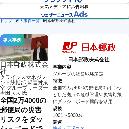
天気メディアに広告出稿
トップ
導入事例一覧
日本郵政株式会社
防災
雷・ゲリ
熱中症対
建
物
施
気象

ラ雷雨対
策
設
流
設・
（自
策
企業向け専門気象情報
気象データをAPIで
導入事例
気
気
工場
治体
象
象
気象
防
災）
エ
日本郵政株式会社
日本郵政株式会
ネ
流
事業内容
ル
通
ダム
保険
社
ギ
グループの経営戦略策定
気
気象
気象
ー
クライシスマネジメ
象
気
特徴
ント統括部 災害対策
象
室 グループリーダー
全国約2万4000の郵便局をはじめ
今田弘太 氏
農
学
とした拠点の危機管理や災害対策
イベ
スポ
業
校
全国2万4000の
ント
ーツ
にダッシュボード機能を活用
気
気
気象
気象
象
象
規模
郵便局の災害
1001〜5000名
道
鉄
リスクをダッ
気候
路
道
放送
関連
テッ
気
気
気象
シュボードで
ク
施設・工場気象