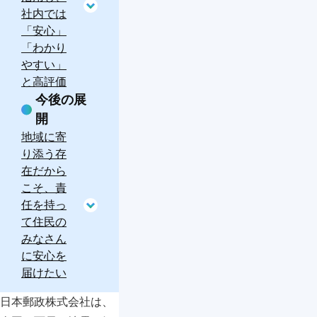
社内では
「安心」
「わかり
やすい」
と高評価
今後の展
開
地域に寄
り添う存
在だから
こそ、責
任を持っ
て住民の
みなさん
に安心を
届けたい
日本郵政株式会社は、