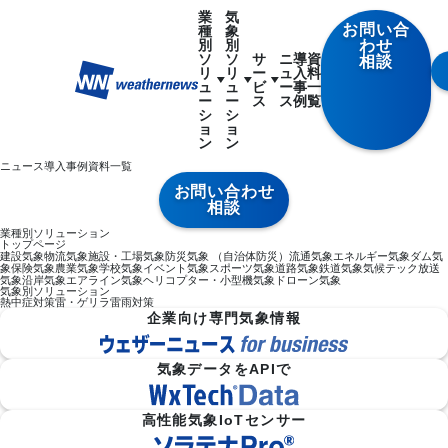
業
気
お問い合
種
象
別
別
わせ
ソ
ソ
サ
ニ
導
資
相談
リ
リ
ー
ュ
入
料
ュ
ュ
ビ
ー
事
一
ー
ー
ス
ス
例
覧
シ
シ
ョ
ョ
ン
ン
ニュース
導入事例
資料一覧
お問い合わせ
相談
業種別ソリューション
トップページ
建設気象
物流気象
施設・工場気象
防災気象 （自治体防災）
流通気象
エネルギー気象
ダム気
象
保険気象
農業気象
学校気象
イベント気象
スポーツ気象
道路気象
鉄道気象
気候テック
放送
気象
沿岸気象
エアライン気象
ヘリコプター・小型機気象
ドローン気象
気象別ソリューション
熱中症対策
雷・ゲリラ雷雨対策
企業向け専門気象情報
気象データをAPIで
高性能気象IoTセンサー