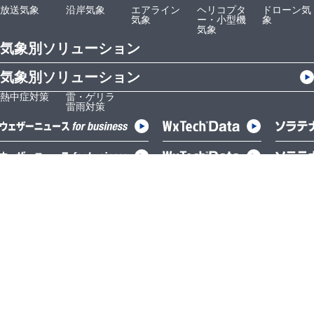
放送気象
沿岸気象
エアライン
ヘリコプタ
ドローン気
気象
ー・小型機
象
気象
気象別ソリューション
気象別ソリューション
熱中症対策
雷・ゲリラ
雷雨対策
トップページ
トップページ
トップ
オプション別一覧
データラインナップ
料金プ
目的別の専門気象コンテンツ一覧
天気APIリファレン
ご契約
ご契約までの流れ
ス
導入事
導入事例
ご契約までの流れ
お問い
お問い合わせ
導入事例
お問い合わせ