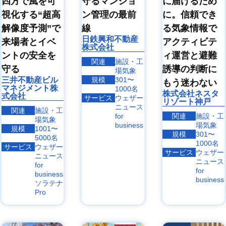
四方で風を可
守るマンショ
に届けるため
視化する“超高
ン管理の最前
に。信頼でき
解像度予測”で
線
る気象情報で
日鉄興和不動産
来場者とイベ
アクティビテ
株式会社
ントの安全を
ィ運営と避難
関連
施設・工
守る
誘導の判断に
場気象
三井不動産ビル
規模
301〜
もう迷わない
マネジメント株
1000名
株式会社ネスタ
式会社
サービス
ウェザー
リゾート神戸
ニュース
関連
施設・工
for
関連
施設・工
場気象
business
場気象
規模
1001〜
規模
301〜
5000名
1000名
サービス
ウェザー
サービス
ウェザー
ニュース
ニュース
for
for
business
business
ソラテナ
Pro