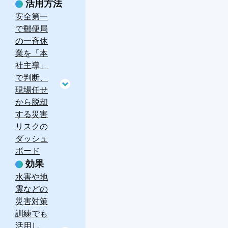
活用方法
安全第一
で郵便局
の一斉休
業を「本
社主導」
で判断、
現場任せ
から脱却
する災害
リスクの
ダッシュ
ボード
効果
水害や地
震などの
災害対策
訓練でも
活用し、