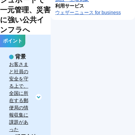
象
象
利用サービス
一元管理、災害
エ
ヘリ
ウェザーニュース for business
ア
コプ
沿
に強い公共イ
ラ
タ
ドロ
岸
イ
ー・
ーン
気
ンフラへ
ン
小型
気象
象
気
機気
象
象
ポイント
背景
お客さま
と社員の
安全を守
る上で、
全国に所
在する郵
便局の情
報収集に
課題があ
った