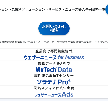
ション
気象別ソリューション
サービス
ニュース
導入事例
資料一覧
お問い合わせ
相談
象
保険気象
農業気象
学校気象
イベント気象
スポーツ気象
道路気象
鉄道気象
気候テック
放送気
企業向け専門気象情報
気象データをAPIで
高性能気象IoTセンサー
天気メディアに広告出稿