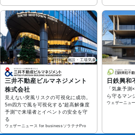
施設・工場気象
三井不動産ビルマネジメント
日鉄興和
株式会社
「気象予測
ら守るマン
見えない突風リスクの可視化に成功。
ウェザーニュース f
5m四方で風を可視化する“超高解像度
予測”で来場者とイベントの安全を守
る
ウェザーニュース for business
ソラテナPro