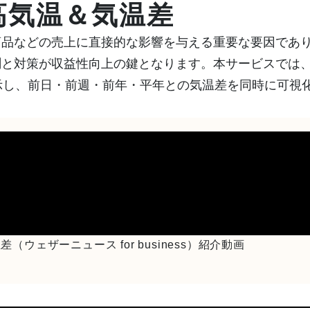
防災気象

雨対策
施設・工場気象
高気温＆気温差
（自治体
気象データをAPIで
高性能気象IoTセン
商品などの売上に直接的な影響を与える重要な要因であ
ダム気象
保険気象
と対策が収益性向上の鍵となります。本サービスでは、
示し、前日・前週・前年・平年との気温差を同時に可視
イベント気象
スポーツ
。
気候テック
放送気象
ヘリコプター・小型機気
ドローン
象
ウェザーニュース for business）紹介動画