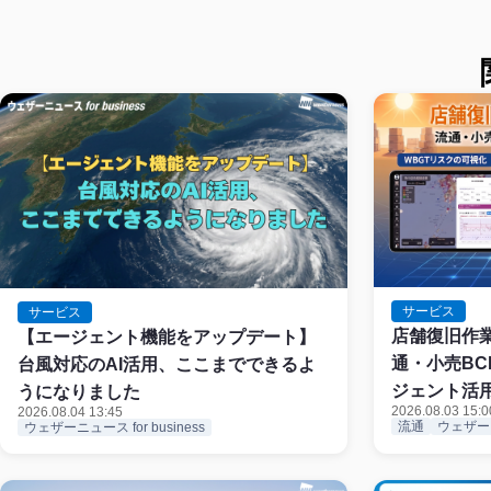
サービス
サービス
店舗復旧作
【エージェント機能をアップデート】
通・小売BC
台風対応のAI活用、ここまでできるよ
ジェント活
うになりました
2026.08.03 15:0
2026.08.04 13:45
流通
ウェザーニュ
ウェザーニュース for business