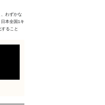
お見積もり
防災）
サー
天気メディアに広告出稿
【無料】ご依頼、受付中
り、わずかな
お問い合わせ
導入検討・ご相談はこちら
日本全国1キ
化すること
気象
気象