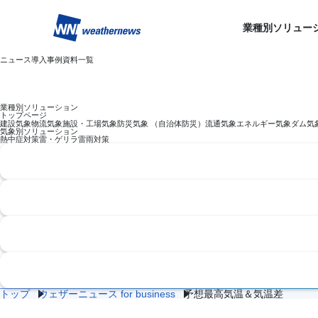
業種別ソリュー
ニュース
導入事例
資料一覧
業種別ソリューション
トップページ
建設気象
物流気象
施設・工場気象
防災気象 （自治体防災）
流通気象
エネルギー気象
ダム気
気象別ソリューション
熱中症対策
雷・ゲリラ雷雨対策
トップ
ウェザーニュース for business
予想最高気温＆気温差
予想最高気温＆気温差