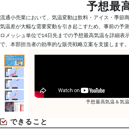
熱中症対策
建設気象
物流気象
雷・ゲリラ雷
予想最
企業向け専門気象情報
流通小売業において、気温変動は飲料・アイス・季節
流通気象
エネルギー気象
気温差が大幅な需要変動を引き起こすため、事前の予測
ロメッシュ単位で14日先までの予想最高気温を詳細表
農業気象
学校気象
で、本部担当者の効率的な販売戦略立案を支援します
道路気象
鉄道気象
沿岸気象
エアライン気象
予想最高気温＆気温差（
できること