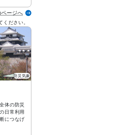
のページへ
してください。
防災気象
全体の防災
の日常利用
断につなげ