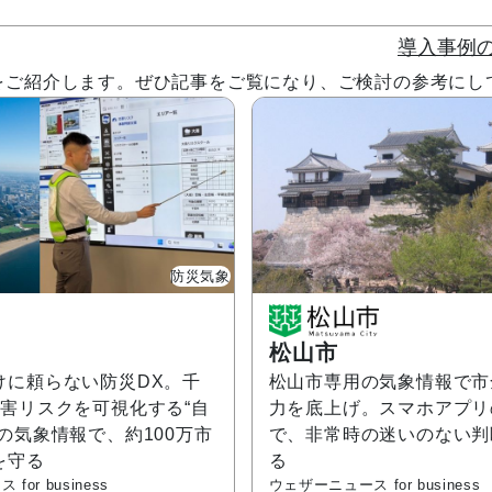
導入事例
導入事例をご紹介します。ぜひ記事をご覧になり、ご検討の参考に
防災気象
松山市
けに頼らない防災DX。千
松山市専用の気象情報で市
災害リスクを可視化する“自
力を底上げ。スマホアプリ
の気象情報で、約100万市
で、非常時の迷いのない判
を守る
る
or business
ウェザーニュース for business