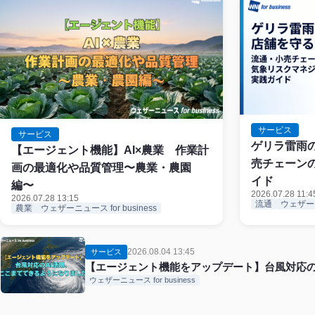
サービス
サービス
ゲリラ雷雨
【エージェント機能】AI×農業 作業計
売チェーン
画の最適化や品質管理〜農業・農園
イド
編〜
2026.07.28 11:4
2026.07.28 13:15
流通
ウェザーニュ
農業
ウェザーニュース for business
2026.08.04 13:45
サービス
【エージェント機能をアップデート】台風対応の
ウェザーニュース for business