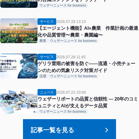
ウェザーニュース for business
2026.07.28 13:15
サービス
【エージェント機能】AI×農業 作業計画の最適
化や品質管理〜農業・農園編〜
農業
ウェザーニュース for business
2026.07.28 11:45
サービス
ゲリラ雷雨の被害を防ぐ——流通・小売チェー
ンのための気象リスク対策ガイド
流通
ウェザーニュース for business
2026.07.22 10:00
ニュース
ウェザーリポートの品質と信頼性 ― 20年のコミ
ュニティとAIが支えるデータ品質
ウェザーニュース for business
記事一覧を見る