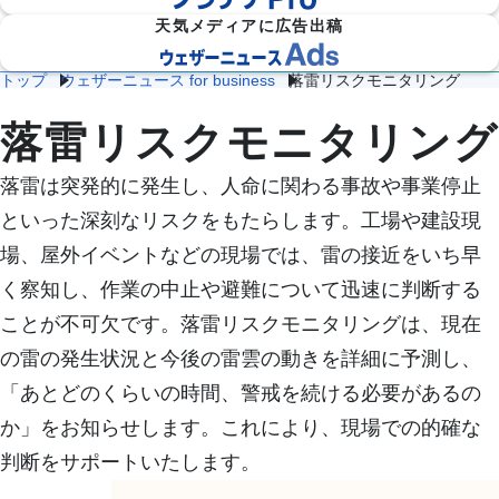
天気メディアに広告出稿
トップ
ウェザーニュース for business
落雷リスクモニタリング
落雷リスクモニタリング
防災
雷・ゲリ
熱中症対
建
物
施
気象

ラ雷雨対
落雷リスクモニタリング
策
設
流
設・
（自
策
企業向け専門気象情報
気象データをAPIで
気
気
工場
治体
象
象
気象
防
落雷は突発的に発生し、人命に関わる事故や事業停止
災）
といった深刻なリスクをもたらします。工場や建設現
エ
ネ
流
場、屋外イベントなどの現場では、雷の接近をいち早
ル
通
ダム
保険
ギ
気
気象
気象
く察知し、作業の中止や避難について迅速に判断する
ー
象
気
ことが不可欠です。落雷リスクモニタリングは、現在
象
の雷の発生状況と今後の雷雲の動きを詳細に予測し、
農
学
イベ
スポ
業
校
ント
ーツ
「あとどのくらいの時間、警戒を続ける必要があるの
気
気
気象
気象
象
象
か」をお知らせします。これにより、現場での的確な
道
鉄
気候
判断をサポートいたします。
路
道
放送
テッ
気
気
気象
ク