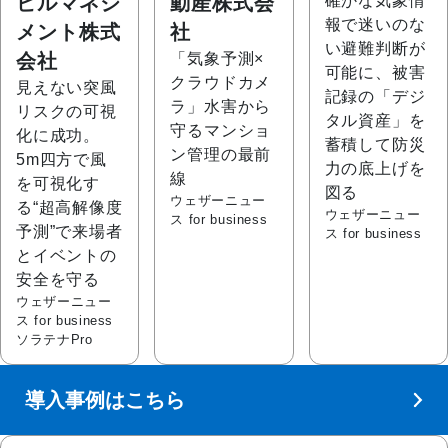
ビルマネジ
動産株式会
確かな気象情
報で迷いのな
メント株式
社
い避難判断が
会社
「気象予測×
可能に、被害
クラウドカメ
見えない突風
記録の「デジ
ラ」水害から
リスクの可視
タル資産」を
守るマンショ
化に成功。
蓄積して防災
ン管理の最前
5m四方で風
力の底上げを
線
を可視化す
図る
ウェザーニュー
る“超高解像度
ウェザーニュー
ス for business
予測”で来場者
ス for business
とイベントの
安全を守る
ウェザーニュー
ス for business
ソラテナPro
導入事例はこちら