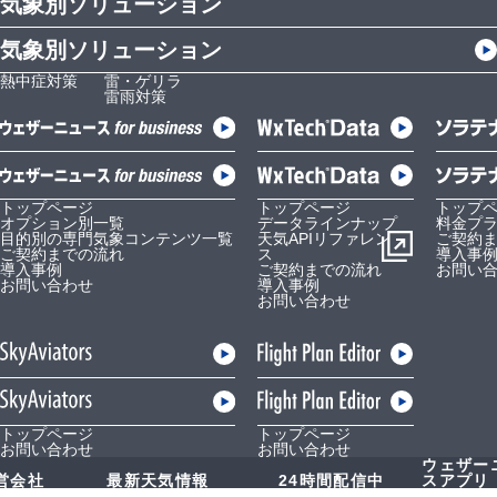
気象別ソリューション
気象別ソリューション
熱中症対策
雷・ゲリラ
雷雨対策
トップページ
トップページ
トップ
オプション別一覧
データラインナップ
料金プ
目的別の専門気象コンテンツ一覧
天気APIリファレン
ご契約
ご契約までの流れ
ス
導入事
導入事例
ご契約までの流れ
お問い
お問い合わせ
導入事例
お問い合わせ
トップページ
トップページ
お問い合わせ
お問い合わせ
ウェザー
営会社
最新天気情報
24時間配信中
スアプリ