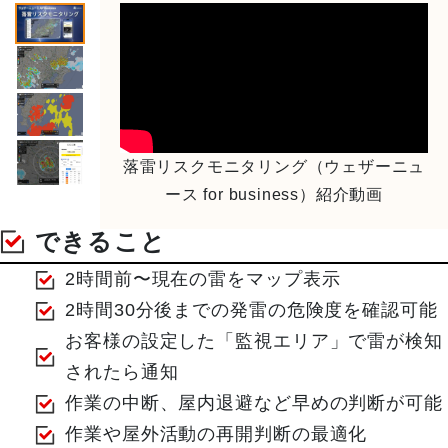
象
象
エ
ヘリ
ア
コプ
沿
ラ
タ
ドロ
岸
イ
ー・
ーン
気
ン
小型
気象
象
気
機気
象
象
落雷リスクモニタリング（ウェザーニュ
ース for business）紹介動画
できること
2時間前〜現在の雷をマップ表示
2時間30分後までの発雷の危険度を確認可能
お客様の設定した「監視エリア」で雷が検知
されたら通知
作業の中断、屋内退避など早めの判断が可能
作業や屋外活動の再開判断の最適化