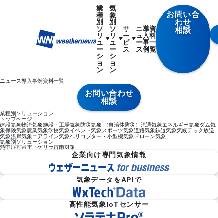
業
気
お問い合
種
象
別
別
わせ
ソ
ソ
サ
ニ
導
資
相談
リ
リ
ー
ュ
入
料
ュ
ュ
ビ
ー
事
一
ー
ー
ス
ス
例
覧
シ
シ
ョ
ョ
ン
ン
ニュース
導入事例
資料一覧
お問い合わせ
相談
業種別ソリューション
トップページ
建設気象
物流気象
施設・工場気象
防災気象 （自治体防災）
流通気象
エネルギー気象
ダム気
象
保険気象
農業気象
学校気象
イベント気象
スポーツ気象
道路気象
鉄道気象
気候テック
放送
気象
沿岸気象
エアライン気象
ヘリコプター・小型機気象
ドローン気象
気象別ソリューション
熱中症対策
雷・ゲリラ雷雨対策
企業向け専門気象情報
気象データをAPIで
高性能気象IoTセンサー