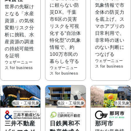
に頼らない防
気象情報で市
世界の先駆け
災DX。千葉
全体の防災力
となる「水産
市6区の災害
を底上げ。ス
資源」の気候
リスクを可視
マホアプリの
変動リスク分
化する“自治体
日常利用で、
析に挑戦、水
特化型”の気象
非常時の迷い
産資源の調達
情報で、約
のない判断に
の持続可能性
100万市民の
つなげる
を証明
ウェザーニュー
暮らしを守る
ウェザーニュー
ス for business
ス for business
ウェザーニュー
ス for business
施設・工場気象
施設・工場気象
防災気象
三井不動産
日鉄興和不
那珂市