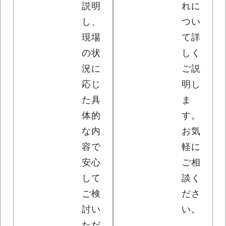
説明
れに
し、
つい
現場
て詳
の状
しく
況に
ご説
応じ
明し
た具
ま
体的
す。
な内
お気
容で
軽に
安心
ご相
して
談く
ご検
ださ
討い
い。
ただ