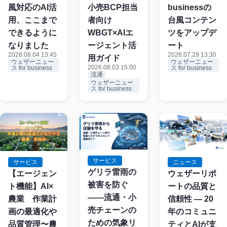
小売BCP担当
風対応のAI活
businessの
者向け
用、ここまで
台風コンテン
WBGT×AIエ
できるように
ツをアップデ
ージェント活
なりました
ート
2026.08.04 13:45
2026.07.29 13:30
用ガイド
ウェザーニュー
ウェザーニュー
2026.08.03 15:00
ス for business
ス for business
流通
ウェザーニュー
ス for business
サービス
サービス
ニュース
ゲリラ雷雨の
【エージェン
ウェザーリポ
被害を防ぐ
ト機能】AI×
ートの品質と
——流通・小
農業 作業計
信頼性 ― 20
売チェーンの
画の最適化や
年のコミュニ
ための気象リ
品質管理〜農
ティとAIが支