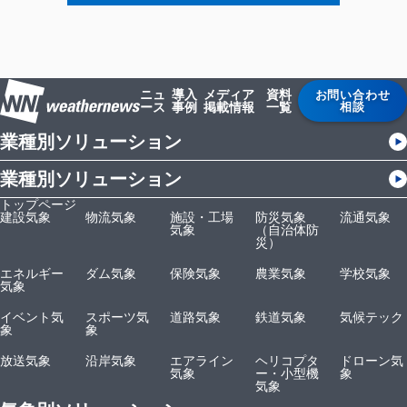
ニュ
導入
メディア
資料
お問い合わせ
ース
事例
掲載情報
一覧
相談
業種別ソリューション
業種別ソリューション
トップページ
建設気象
物流気象
施設・工場
防災気象
流通気象
気象
（自治体防
災）
エネルギー
ダム気象
保険気象
農業気象
学校気象
気象
イベント気
スポーツ気
道路気象
鉄道気象
気候テック
象
象
放送気象
沿岸気象
エアライン
ヘリコプタ
ドローン気
気象
ー・小型機
象
気象