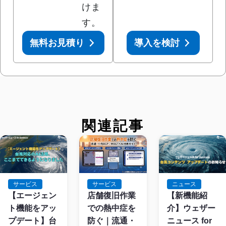
けま
す。
無料お見積り
導入を検討
関連記事
サービス
サービス
ニュース
店舗復旧作業
【エージェン
【新機能紹
での熱中症を
ト機能をアッ
介】ウェザー
防ぐ｜流通・
プデート】台
ニュース for