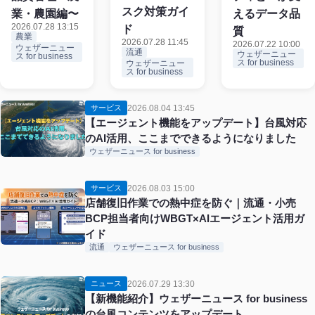
スク対策ガイ
業・農園編〜
えるデータ品
2026.07.28 13:15
ド
質
農業
2026.07.28 11:45
2026.07.22 10:00
ウェザーニュー
流通
ウェザーニュー
ス for business
ス for business
ウェザーニュー
ス for business
2026.08.04 13:45
サービス
【エージェント機能をアップデート】台風対応
のAI活用、ここまでできるようになりました
ウェザーニュース for business
2026.08.03 15:00
サービス
店舗復旧作業での熱中症を防ぐ｜流通・小売
BCP担当者向けWBGT×AIエージェント活用ガ
イド
流通
ウェザーニュース for business
2026.07.29 13:30
ニュース
【新機能紹介】ウェザーニュース for business
の台風コンテンツをアップデート