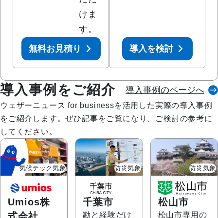
けま
す。
無料お見積り
導入を検討
導入事例をご紹介
導入事例のページへ
ウェザーニュース for businessを活用した実際の導入事例
をご紹介します。ぜひ記事をご覧になり、ご検討の参考に
してください。
気候テック気象
防災気象
防災気象
Umios株
千葉市
松山市
式会社
勘と経験だけ
松山市専用の