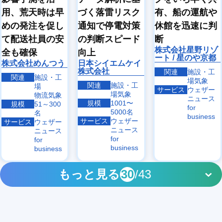
用、荒天時は早
有、船の運航や
づく落雷リスク
めの発注を促し
休館を迅速に判
通知で停電対策
て配送社員の安
断
の判断スピード
株式会社星野リゾ
全も確保
向上
ート / 星のや京都
株式会社めんつう
日本シイエムケイ
株式会社
関連
施設・工
関連
施設・工
場気象
関連
施設・工
場
サービス
ウェザー
場気象
物流気象
ニュース
規模
1001〜
規模
51～300
for
5000名
名
business
サービス
ウェザー
サービス
ウェザー
ニュース
ニュース
for
for
business
business
もっと見る
30
/43