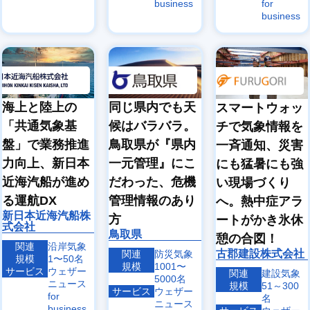
business
for
business
海上と陸上の
同じ県内でも天
スマートウォッ
「共通気象基
候はバラバラ。
チで気象情報を
盤」で業務推進
鳥取県が『県内
一斉通知、災害
力向上、新日本
一元管理』にこ
にも猛暑にも強
近海汽船が進め
だわった、危機
い現場づくり
る運航DX
管理情報のあり
へ。熱中症アラ
新日本近海汽船株
方
ートがかき氷休
式会社
鳥取県
憩の合図！
関連
沿岸気象
古郡建設株式会社
関連
防災気象
規模
1〜50名
規模
1001〜
サービス
ウェザー
関連
建設気象
5000名
ニュース
規模
51～300
サービス
ウェザー
for
名
ニュース
business