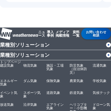
ニュ
導入
メディア
資料
お問い合わせ
ース
事例
掲載情報
一覧
相談
業種別ソリューション
業種別ソリューション
トップページ
建設気象
物流気象
施設・工場
防災気象
流通気象
気象
（自治体防
災）
エネルギー
ダム気象
保険気象
農業気象
学校気象
気象
イベント気
スポーツ気
道路気象
鉄道気象
気候テック
象
象
放送気象
沿岸気象
エアライン
ヘリコプタ
ドローン気
気象
ー・小型機
象