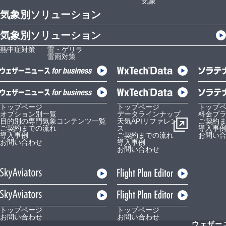
気象
気象別ソリューション
気象別ソリューション
熱中症対策
雷・ゲリラ
雷雨対策
トップページ
トップページ
トップ
オプション別一覧
データラインナップ
料金プ
目的別の専門気象コンテンツ一覧
天気APIリファレン
ご契約
ご契約までの流れ
ス
導入事
導入事例
ご契約までの流れ
お問い
お問い合わせ
導入事例
お問い合わせ
トップページ
トップページ
お問い合わせ
お問い合わせ
ウェザー