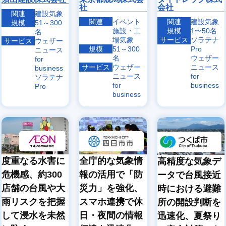
社
会社
関連
建設気象
関連
イベント
関連
建設気象
規模
51～300
施設・工
規模
1〜50名
名
場気象
サービス
ソラテナ
サービス
ウェザー
規模
51～300
Pro
ニュース
名
ウェザー
for
サービス
ウェザー
ニュース
business
ニュース
for
ソラテナ
for
business
Pro
business
度重なる水害に
全庁的な気象情
高精度な気象デ
危機感、約300
報の活用で「防
ータで台風接近
店舗の台風や大
災力」を強化、
時における避難
雨リスクを把握
スマホ連携で休
所の開設判断を
して浸水を未然
日・夜間の情報
迅速化、夏祭り