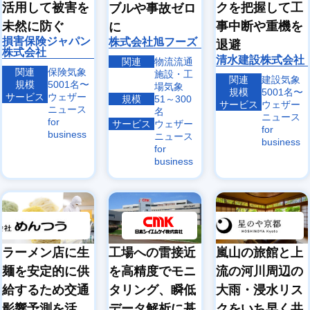
活用して被害を
クを把握して工
ブルや事故ゼロ
未然に防ぐ
事中断や重機を
に
損害保険ジャパン
株式会社旭フーズ
退避
株式会社
清水建設株式会社
関連
物流
流通
関連
保険気象
施設・工
関連
建設気象
規模
5001名〜
場気象
規模
5001名〜
サービス
ウェザー
規模
51～300
サービス
ウェザー
ニュース
名
ニュース
for
サービス
ウェザー
for
business
ニュース
business
for
business
ラーメン店に生
嵐山の旅館と上
工場への雷接近
麺を安定的に供
流の河川周辺の
を高精度でモニ
給するため交通
大雨・浸水リス
タリング、瞬低
影響予測を活
クをいち早く共
データ解析に基