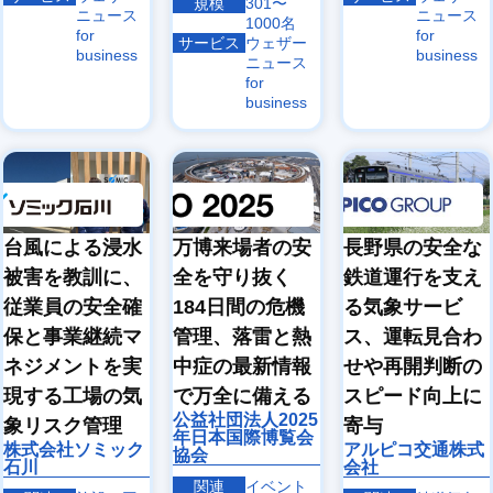
規模
301〜
ニュース
ニュース
1000名
for
for
サービス
ウェザー
business
business
ニュース
for
business
台風による浸水
万博来場者の安
長野県の安全な
被害を教訓に、
全を守り抜く
鉄道運行を支え
従業員の安全確
184日間の危機
る気象サービ
保と事業継続マ
管理、落雷と熱
ス、運転見合わ
ネジメントを実
中症の最新情報
せや再開判断の
現する工場の気
で万全に備える
スピード向上に
公益社団法人2025
象リスク管理
寄与
年日本国際博覧会
株式会社ソミック
アルピコ交通株式
協会
石川
会社
関連
イベント