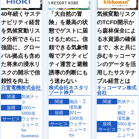
40年続くサステ
「大自然の冒
気候変動リスク
ナビリティ経営
険」を最高の状
のTCFD開示か
を気候変動リス
態でゲストに届
ら森林保全によ
ク分析でさらに
けるために。信
る水資源の確保
強固に、グロー
頼できる気象情
まで、水と共に
バル拠点も含め
報でアクティビ
歩むキッコーマ
た将来の浸水リ
ティ運営と避難
ンのデータを活
スクの開示で信
誘導の判断にも
用したサステナ
頼性を向上
う迷わない
ブル経営とは
日置電機株式会社
株式会社ネスタリ
キッコーマン株式
ゾート神戸
会社
関連
気候テッ
関連
施設・工
関連
気候テッ
ク
場気象
ク
規模
1001〜
規模
301〜
施設・工
5000名
1000名
場気象
サービス
ウェザー
サービス
ウェザー
規模
5001名〜
ニュース
ニュース
サービス
ウェザー
for
for
ニュース
business