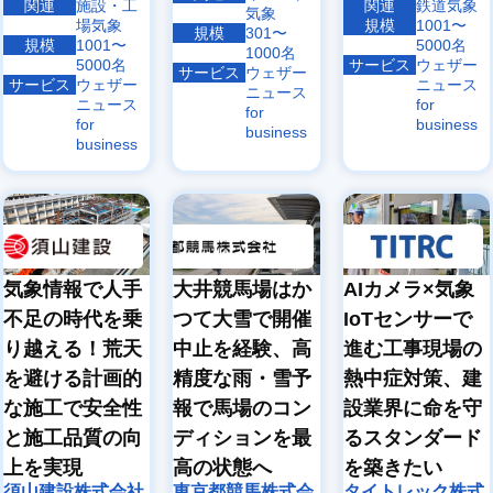
関連
施設・工
関連
鉄道気象
気象
場気象
規模
1001〜
規模
301〜
規模
1001〜
5000名
1000名
5000名
サービス
ウェザー
サービス
ウェザー
サービス
ウェザー
ニュース
ニュース
ニュース
for
for
for
business
business
business
気象情報で人手
大井競馬場はか
AIカメラ×気象
不足の時代を乗
つて大雪で開催
IoTセンサーで
り越える！荒天
中止を経験、高
進む工事現場の
を避ける計画的
精度な雨・雪予
熱中症対策、建
な施工で安全性
報で馬場のコン
設業界に命を守
と施工品質の向
ディションを最
るスタンダード
上を実現
高の状態へ
を築きたい
須山建設株式会社
東京都競馬株式会
タイトレック株式