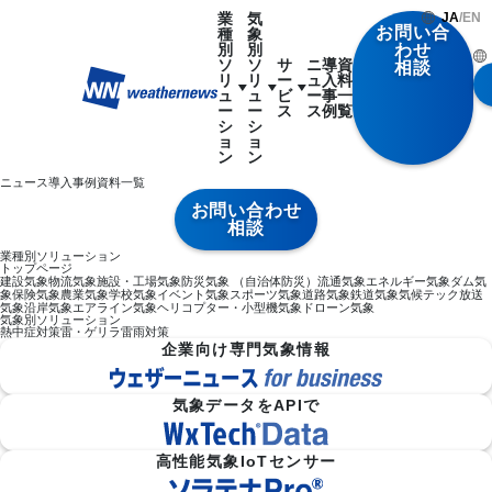
業
気
JA
/
EN
お問い合
種
象
別
別
わせ
ソ
ソ
サ
ニ
導
資
相談
リ
リ
ー
ュ
入
料
ュ
ュ
ビ
ー
事
一
ー
ー
ス
ス
例
覧
シ
シ
ョ
ョ
ン
ン
ニュース
導入事例
資料一覧
お問い合わせ
相談
業種別ソリューション
トップページ
建設気象
物流気象
施設・工場気象
防災気象 （自治体防災）
流通気象
エネルギー気象
ダム気
象
保険気象
農業気象
学校気象
イベント気象
スポーツ気象
道路気象
鉄道気象
気候テック
放送
気象
沿岸気象
エアライン気象
ヘリコプター・小型機気象
ドローン気象
気象別ソリューション
熱中症対策
雷・ゲリラ雷雨対策
企業向け専門気象情報
気象データをAPIで
高性能気象IoTセンサー