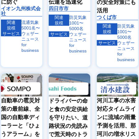
に防ぐ
伝達を迅速化
の安全対策にも
イオン九州株式会
四日市市
活用
社
つくば市
関連
防災気象
関連
流通気象
規模
1001〜
関連
防災気象
規模
5001名〜
5000名
規模
1001〜
サービス
ウェザー
サービス
ウェザー
5000名
ニュース
ニュース
サービス
ウェザー
for
for
ニュース
business
business
for
business
自動車の雹災対
河川工事の水害
ドライバーの命
策の最前線、全
対応タイムライ
と食の安定供給
国の自動車ディ
ンに流域の雨量
を守りたい、道
ーラーと「ひょ
予測を活用、那
路状況の先読み
うアラーム」を
珂川の増水リス
で荒天時のトラ