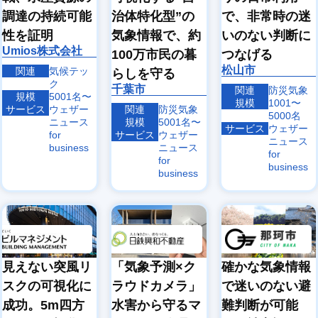
象
象
調達の持続可能
治体特化型”の
で、非常時の迷
エ
ヘリ
性を証明
気象情報で、約
いのない判断に
ア
コプ
沿
ラ
タ
ドロ
Umios株式会社
岸
100万市民の暮
つなげる
イ
ー・
ーン
気
ン
小型
気象
松山市
関連
気候テッ
らしを守る
象
気
機気
ク
千葉市
象
象
関連
防災気象
規模
5001名〜
規模
1001〜
サービス
ウェザー
関連
防災気象
5000名
ニュース
規模
5001名〜
サービス
ウェザー
for
サービス
ウェザー
ニュース
business
ニュース
for
for
business
business
見えない突風リ
「気象予測×ク
確かな気象情報
スクの可視化に
ラウドカメラ」
で迷いのない避
成功。5m四方
水害から守るマ
難判断が可能