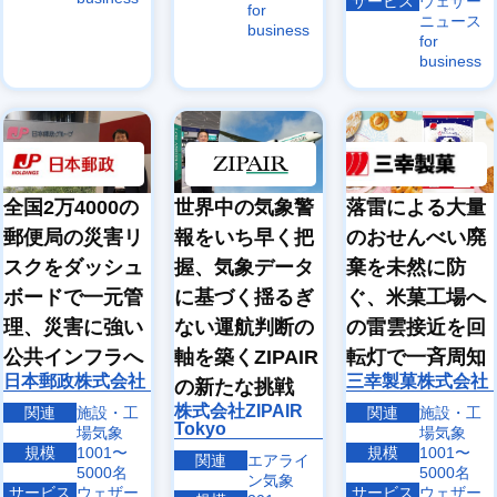
サービス
ウェザー
for
ニュース
business
for
business
全国2万4000の
世界中の気象警
落雷による大量
郵便局の災害リ
報をいち早く把
のおせんべい廃
スクをダッシュ
握、気象データ
棄を未然に防
ボードで一元管
に基づく揺るぎ
ぐ、米菓工場へ
理、災害に強い
ない運航判断の
の雷雲接近を回
公共インフラへ
軸を築くZIPAIR
転灯で一斉周知
日本郵政株式会社
三幸製菓株式会社
の新たな挑戦
株式会社ZIPAIR
関連
施設・工
関連
施設・工
Tokyo
場気象
場気象
規模
1001〜
規模
1001〜
関連
エアライ
5000名
5000名
ン気象
サービス
ウェザー
サービス
ウェザー