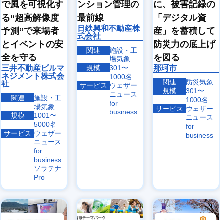
で風を可視化す
ンション管理の
に、被害記録の
る“超高解像度
最前線
「デジタル資
日鉄興和不動産株
予測”で来場者
産」を蓄積して
式会社
とイベントの安
防災力の底上げ
関連
施設・工
全を守る
を図る
場気象
三井不動産ビルマ
規模
301〜
那珂市
ネジメント株式会
1000名
関連
防災気象
社
サービス
ウェザー
規模
301〜
ニュース
関連
施設・工
1000名
for
場気象
サービス
ウェザー
business
規模
1001〜
ニュース
5000名
for
サービス
ウェザー
business
ニュース
for
business
ソラテナ
Pro