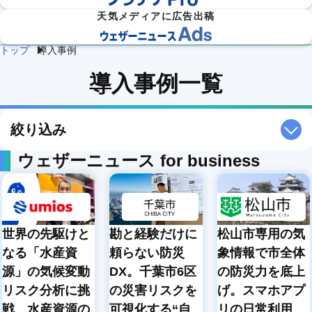
天気メディアに広告出稿
トップ
導入事例
防災
雷・ゲリ
熱中症対
導入事例一覧
建
物
施
気象

ラ雷雨対
策
設
流
設・
（自
策
企業向け専門気象情報
気象データをAPIで
気
気
工場
治体
象
象
気象
防
災）
絞り込み
エ
ネ
ウェザーニュース for business
流
ル
通
ダム
保険
ギ
気
気象
気象
ー
象
気
象
農
学
世界の先駆けと
勘と経験だけに
松山市専用の気
イベ
スポ
業
校
ント
ーツ
気
気
なる「水産資
頼らない防災
象情報で市全体
気象
気象
象
象
源」の気候変動
DX。千葉市6区
の防災力を底上
道
鉄
気候
リスク分析に挑
の災害リスクを
げ。スマホアプ
路
道
放送
テッ
気
気
気象
戦、水産資源の
可視化する“自
リの日常利用
ク