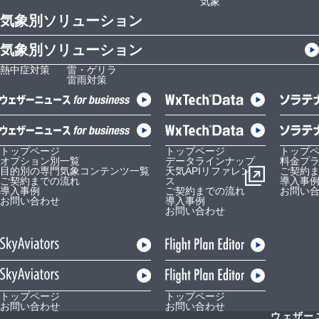
気象
気象別ソリューション
気象別ソリューション
熱中症対策
雷・ゲリラ
雷雨対策
トップページ
トップページ
トップ
オプション別一覧
データラインナップ
料金プ
目的別の専門気象コンテンツ一覧
天気APIリファレン
ご契約
ご契約までの流れ
ス
導入事
導入事例
ご契約までの流れ
お問い
お問い合わせ
導入事例
お問い合わせ
トップページ
トップページ
お問い合わせ
お問い合わせ
ウェザー