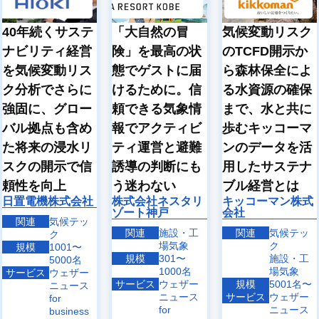
40年続くサステ
「大自然の冒
気候変動リスク
ナビリティ経営
険」を最高の状
のTCFD開示か
を気候変動リス
態でゲストに届
ら森林保全によ
ク分析でさらに
けるために。信
る水資源の確保
強固に、グロー
頼できる気象情
まで、水と共に
バル拠点も含め
報でアクティビ
歩むキッコーマ
た将来の浸水リ
ティ運営と避難
ンのデータを活
スクの開示で信
誘導の判断にも
用したサステナ
頼性を向上
う迷わない
ブル経営とは
日置電機株式会社
株式会社ネスタリ
キッコーマン株式
ゾート神戸
会社
関連
気候テッ
関連
施設・工
関連
気候テッ
ク
場気象
ク
規模
1001〜
規模
301〜
施設・工
5000名
1000名
場気象
サービス
ウェザー
サービス
ウェザー
規模
5001名〜
ニュース
ニュース
サービス
ウェザー
for
for
ニュース
business