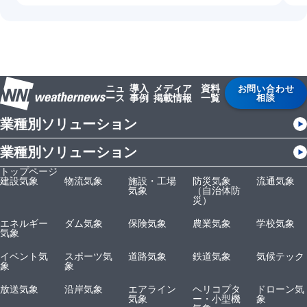
ニュ
導入
メディア
資料
お問い合わせ
ース
事例
掲載情報
一覧
相談
業種別ソリューション
業種別ソリューション
トップページ
建設気象
物流気象
施設・工場
防災気象
流通気象
気象
（自治体防
災）
エネルギー
ダム気象
保険気象
農業気象
学校気象
気象
イベント気
スポーツ気
道路気象
鉄道気象
気候テック
象
象
放送気象
沿岸気象
エアライン
ヘリコプタ
ドローン気
気象
ー・小型機
象