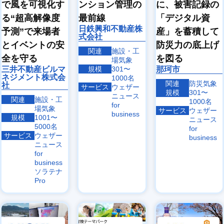
で風を可視化す
ンション管理の
に、被害記録の
る“超高解像度
最前線
「デジタル資
日鉄興和不動産株
予測”で来場者
産」を蓄積して
式会社
とイベントの安
防災力の底上げ
関連
施設・工
全を守る
を図る
場気象
三井不動産ビルマ
規模
301〜
那珂市
ネジメント株式会
1000名
関連
防災気象
社
サービス
ウェザー
規模
301〜
ニュース
関連
施設・工
1000名
for
場気象
サービス
ウェザー
business
規模
1001〜
ニュース
5000名
for
サービス
ウェザー
business
ニュース
for
business
ソラテナ
Pro