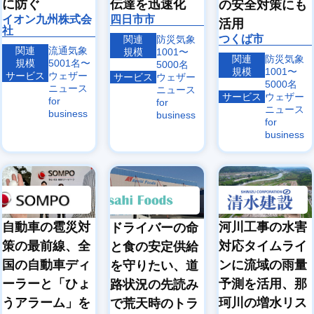
に防ぐ
伝達を迅速化
の安全対策にも
イオン九州株式会
四日市市
活用
社
つくば市
関連
防災気象
関連
流通気象
規模
1001〜
関連
防災気象
規模
5001名〜
5000名
規模
1001〜
サービス
ウェザー
サービス
ウェザー
5000名
ニュース
ニュース
サービス
ウェザー
for
for
ニュース
business
business
for
business
自動車の雹災対
河川工事の水害
ドライバーの命
策の最前線、全
対応タイムライ
と食の安定供給
国の自動車ディ
ンに流域の雨量
を守りたい、道
ーラーと「ひょ
予測を活用、那
路状況の先読み
うアラーム」を
珂川の増水リス
で荒天時のトラ