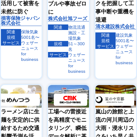
活用して被害を
クを把握して工
ブルや事故ゼロ
未然に防ぐ
事中断や重機を
に
損害保険ジャパン
株式会社旭フーズ
退避
株式会社
清水建設株式会社
関連
物流
流通
関連
保険気象
施設・工
関連
建設気象
規模
5001名〜
場気象
規模
5001名〜
サービス
ウェザー
規模
51～300
サービス
ウェザー
ニュース
名
ニュース
for
サービス
ウェザー
for
business
ニュース
business
for
business
ラーメン店に生
嵐山の旅館と上
工場への雷接近
麺を安定的に供
流の河川周辺の
を高精度でモニ
給するため交通
大雨・浸水リス
タリング、瞬低
影響予測を活
クをいち早く共
データ解析に基