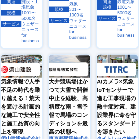
関連
施設・工
関連
鉄道気象
気象
場気象
規模
1001〜
規模
301〜
規模
1001〜
5000名
1000名
5000名
サービス
ウェザー
サービス
ウェザー
サービス
ウェザー
ニュース
ニュース
ニュース
for
for
for
business
business
business
気象情報で人手
大井競馬場はか
AIカメラ×気象
不足の時代を乗
つて大雪で開催
IoTセンサーで
り越える！荒天
中止を経験、高
進む工事現場の
を避ける計画的
精度な雨・雪予
熱中症対策、建
な施工で安全性
報で馬場のコン
設業界に命を守
と施工品質の向
ディションを最
るスタンダード
上を実現
高の状態へ
を築きたい
須山建設株式会社
東京都競馬株式会
タイトレック株式