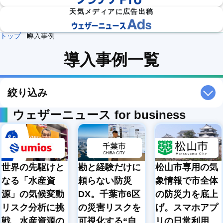
天気メディアに広告出稿
トップ
導入事例
防災
雷・ゲリ
熱中症対
導入事例一覧
建
物
施
気象

ラ雷雨対
策
設
流
設・
（自
策
企業向け専門気象情報
気象データをAPIで
気
気
工場
治体
象
象
気象
防
災）
絞り込み
エ
ネ
ウェザーニュース for business
流
ル
通
ダム
保険
ギ
気
気象
気象
ー
象
気
象
農
学
世界の先駆けと
勘と経験だけに
松山市専用の気
イベ
スポ
業
校
ント
ーツ
気
気
なる「水産資
頼らない防災
象情報で市全体
気象
気象
象
象
源」の気候変動
DX。千葉市6区
の防災力を底上
道
鉄
気候
リスク分析に挑
の災害リスクを
げ。スマホアプ
路
道
放送
テッ
気
気
気象
戦、水産資源の
可視化する“自
リの日常利用
ク