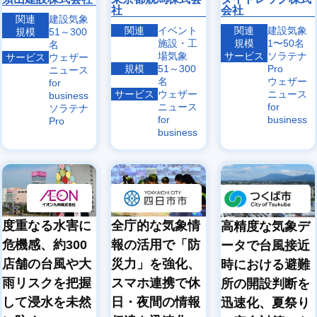
社
会社
関連
建設気象
関連
イベント
関連
建設気象
規模
51～300
施設・工
規模
1〜50名
名
場気象
サービス
ソラテナ
サービス
ウェザー
規模
51～300
Pro
ニュース
名
ウェザー
for
サービス
ウェザー
ニュース
business
ニュース
for
ソラテナ
for
business
Pro
business
度重なる水害に
全庁的な気象情
高精度な気象デ
危機感、約300
報の活用で「防
ータで台風接近
店舗の台風や大
災力」を強化、
時における避難
雨リスクを把握
スマホ連携で休
所の開設判断を
して浸水を未然
日・夜間の情報
迅速化、夏祭り