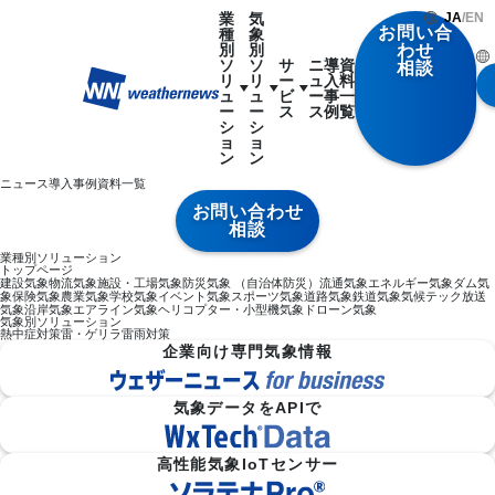
業
気
JA
/
EN
お問い合
種
象
別
別
わせ
ソ
ソ
サ
ニ
導
資
相談
リ
リ
ー
ュ
入
料
ュ
ュ
ビ
ー
事
一
ー
ー
ス
ス
例
覧
シ
シ
ョ
ョ
ン
ン
ニュース
導入事例
資料一覧
お問い合わせ
相談
業種別ソリューション
トップページ
建設気象
物流気象
施設・工場気象
防災気象 （自治体防災）
流通気象
エネルギー気象
ダム気
象
保険気象
農業気象
学校気象
イベント気象
スポーツ気象
道路気象
鉄道気象
気候テック
放送
気象
沿岸気象
エアライン気象
ヘリコプター・小型機気象
ドローン気象
気象別ソリューション
熱中症対策
雷・ゲリラ雷雨対策
企業向け専門気象情報
気象データをAPIで
高性能気象IoTセンサー