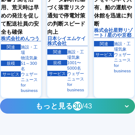
用、荒天時は早
有、船の運航や
づく落雷リスク
めの発注を促し
休館を迅速に判
通知で停電対策
て配送社員の安
断
の判断スピード
株式会社星野リゾ
全も確保
向上
ート / 星のや京都
株式会社めんつう
日本シイエムケイ
株式会社
関連
施設・工
関連
施設・工
場気象
関連
施設・工
場
サービス
ウェザー
場気象
物流気象
ニュース
規模
1001〜
規模
51～300
for
5000名
名
business
サービス
ウェザー
サービス
ウェザー
ニュース
ニュース
for
for
business
business
もっと見る
30
/43