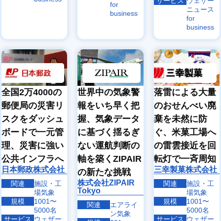
サービス
ウェザー
for
ニュース
business
for
business
全国2万4000の
世界中の気象警
落雷による大量
郵便局の災害リ
報をいち早く把
のおせんべい廃
スクをダッシュ
握、気象データ
棄を未然に防
ボードで一元管
に基づく揺るぎ
ぐ、米菓工場へ
理、災害に強い
ない運航判断の
の雷雲接近を回
公共インフラへ
軸を築くZIPAIR
転灯で一斉周知
日本郵政株式会社
三幸製菓株式会社
の新たな挑戦
株式会社ZIPAIR
関連
施設・工
関連
施設・工
Tokyo
場気象
場気象
規模
1001〜
規模
1001〜
関連
エアライ
5000名
5000名
ン気象
サービス
ウェザー
サービス
ウェザー