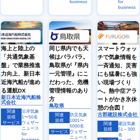
business
for
business
海上と陸上の
同じ県内でも天
スマートウォッ
「共通気象基
候はバラバラ。
チで気象情報を
盤」で業務推進
鳥取県が『県内
一斉通知、災害
力向上、新日本
一元管理』にこ
にも猛暑にも強
近海汽船が進め
だわった、危機
い現場づくり
る運航DX
管理情報のあり
へ。熱中症アラ
新日本近海汽船株
方
ートがかき氷休
式会社
鳥取県
憩の合図！
関連
沿岸気象
古郡建設株式会社
関連
防災気象
規模
1〜50名
規模
1001〜
サービス
ウェザー
関連
建設気象
5000名
ニュース
規模
51～300
サービス
ウェザー
for
名
ニュース
business