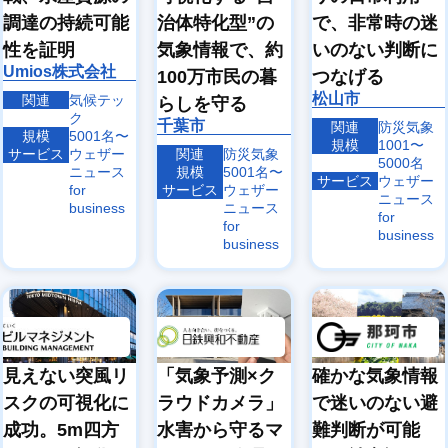
象
象
調達の持続可能
治体特化型”の
で、非常時の迷
エ
ヘリ
性を証明
気象情報で、約
いのない判断に
ア
コプ
沿
ラ
タ
ドロ
Umios株式会社
岸
100万市民の暮
つなげる
イ
ー・
ーン
気
ン
小型
気象
松山市
関連
気候テッ
らしを守る
象
気
機気
ク
千葉市
象
象
関連
防災気象
規模
5001名〜
規模
1001〜
サービス
ウェザー
関連
防災気象
5000名
ニュース
規模
5001名〜
サービス
ウェザー
for
サービス
ウェザー
ニュース
business
ニュース
for
for
business
business
見えない突風リ
「気象予測×ク
確かな気象情報
スクの可視化に
ラウドカメラ」
で迷いのない避
成功。5m四方
水害から守るマ
難判断が可能