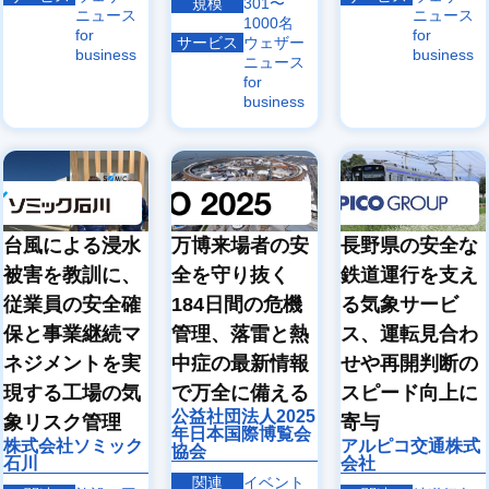
規模
301〜
ニュース
ニュース
1000名
for
for
サービス
ウェザー
business
business
ニュース
for
business
台風による浸水
万博来場者の安
長野県の安全な
被害を教訓に、
全を守り抜く
鉄道運行を支え
従業員の安全確
184日間の危機
る気象サービ
保と事業継続マ
管理、落雷と熱
ス、運転見合わ
ネジメントを実
中症の最新情報
せや再開判断の
現する工場の気
で万全に備える
スピード向上に
公益社団法人2025
象リスク管理
寄与
年日本国際博覧会
株式会社ソミック
アルピコ交通株式
協会
石川
会社
関連
イベント