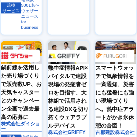
規模
5001名〜
サービス
ウェザー
ニュース
for
business
鍋前線を活用し
熱中症情報API×
スマートウォッ
た売り場づくり
バイタルで建設
チで気象情報を
で販売数UP、お
現場の発症者ゼ
一斉通知、災害
天気キャスター
ロを目指す、大
にも猛暑にも強
とのキャンペー
林組で活用され
い現場づくり
ン企画で過去最
る建設DXを切り
へ。熱中症アラ
高の応募に
拓くウェアラブ
ートがかき氷休
株式会社ダイショ
ルデバイス
憩の合図！
ー
株式会社GRIFFY
古郡建設株式会社