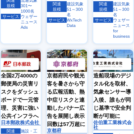
関連
流通気象
関連
建設気象
関連
建設気象
規模
301〜
規模
51～300
規模
51～300
1000名
名
名
サービス
ウェザー
サービス
WxTech
サービス
ウェザー
ニュース
Data
ニュース
Ads
for
business
全国2万4000の
京都府民や観光
造船現場のデジ
郵便局の災害リ
客を暑さから守
タル化を取材、
スクをダッシュ
る広報活動、熱
気象センサー導
ボードで一元管
中症リスクと連
入後、誰もが同
理、災害に強い
動したバナー広
じ基準で安全判
公共インフラへ
告を展開し表示
断が可能に
日本郵政株式会社
佐伯重工業株式会
回数は57万超に
社
京都府
関連
施設・工