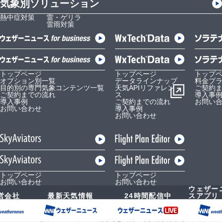
気象別ソリューション
熱中症対策
雷・ゲリラ
雷雨対策
トップページ
トップページ
トップ
オプション別一覧
データラインナップ
料金プ
目的別の専門気象コンテンツ一覧
天気APIリファレン
ご契約
ご契約までの流れ
ス
導入事
導入事例
ご契約までの流れ
お問い
お問い合わせ
導入事例
お問い合わせ
トップページ
トップページ
お問い合わせ
お問い合わせ
ウェザー
営会社
最新天気情報
24時間配信中
スアプリ