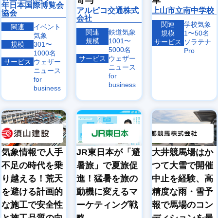
年日本国際博覧会
アルピコ交通株式
上山市立南中学校
協会
会社
関連
学校気象
関連
イベント
関連
鉄道気象
規模
1〜50名
気象
規模
1001〜
サービス
ソラテナ
規模
301〜
5000名
Pro
1000名
サービス
ウェザー
サービス
ウェザー
ニュース
ニュース
for
for
business
business
気象情報で人手
JR東日本が「避
大井競馬場はか
不足の時代を乗
暑旅」で夏旅促
つて大雪で開催
り越える！荒天
進！猛暑を旅の
中止を経験、高
を避ける計画的
動機に変えるマ
精度な雨・雪予
な施工で安全性
ーケティング戦
報で馬場のコン
と施工品質の向
略
ディションを最