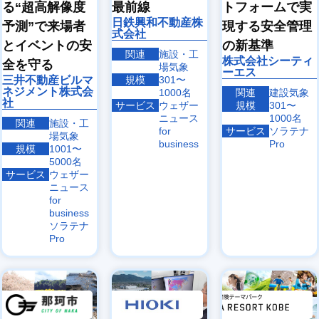
る“超高解像度
最前線
トフォームで実
日鉄興和不動産株
予測”で来場者
現する安全管理
式会社
とイベントの安
の新基準
関連
施設・工
株式会社シーティ
全を守る
場気象
ーエス
三井不動産ビルマ
規模
301〜
ネジメント株式会
1000名
関連
建設気象
社
サービス
ウェザー
規模
301〜
ニュース
1000名
関連
施設・工
for
サービス
ソラテナ
場気象
business
Pro
規模
1001〜
5000名
サービス
ウェザー
ニュース
for
business
ソラテナ
Pro