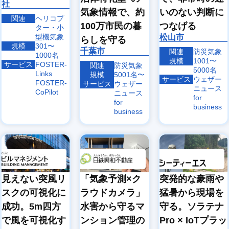
社
気象情報で、約
いのない判断に
関連
ヘリコプ
100万市民の暮
つなげる
ター・小
型機気象
松山市
らしを守る
規模
301〜
千葉市
関連
防災気象
1000名
規模
1001〜
サービス
FOSTER-
関連
防災気象
5000名
Links
規模
5001名〜
サービス
ウェザー
FOSTER-
サービス
ウェザー
ニュース
CoPilot
ニュース
for
for
business
business
見えない突風リ
「気象予測×ク
突発的な豪雨や
スクの可視化に
ラウドカメラ」
猛暑から現場を
成功。5m四方
水害から守るマ
守る。ソラテナ
で風を可視化す
ンション管理の
Pro × IoTプラッ