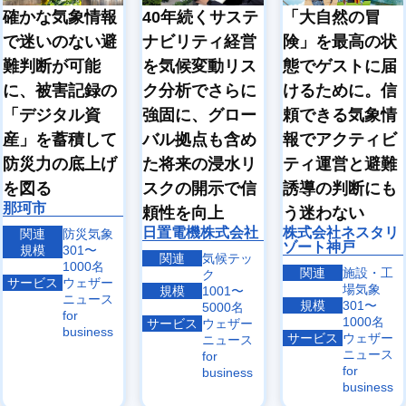
確かな気象情報
40年続くサステ
「大自然の冒
で迷いのない避
ナビリティ経営
険」を最高の状
難判断が可能
を気候変動リス
態でゲストに届
に、被害記録の
ク分析でさらに
けるために。信
「デジタル資
強固に、グロー
頼できる気象情
産」を蓄積して
バル拠点も含め
報でアクティビ
防災力の底上げ
た将来の浸水リ
ティ運営と避難
を図る
スクの開示で信
誘導の判断にも
那珂市
頼性を向上
う迷わない
日置電機株式会社
株式会社ネスタリ
関連
防災気象
ゾート神戸
規模
301〜
関連
気候テッ
1000名
関連
施設・工
ク
サービス
ウェザー
場気象
規模
1001〜
ニュース
規模
301〜
5000名
for
1000名
サービス
ウェザー
business
サービス
ウェザー
ニュース
ニュース
for
for
business
business