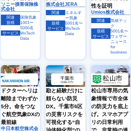
象
象
ソニー損害保険株
株式会社JERA
性を証明
式会社
エ
ヘリ
Umios株式会社
関連
エネルギ
ア
コプ
沿
関連
保険気象
ー気象
ラ
タ
ドロ
関連
気候テッ
岸
規模
1001〜
規模
5001名〜
イ
ー・
ーン
気
ク
5000名
ン
小型
気象
サービス
WxTech
象
規模
5001名〜
気
機気
サービス
WxTech
Data
サービス
ウェザー
象
象
Data
ニュース
for
business
ドクターヘリは
勘と経験だけに
松山市専用の気
離陸までわずか
頼らない防災
象情報で市全体
5分。命をつな
DX。千葉市6区
の防災力を底上
ぐ航空気象DXの
の災害リスクを
げ。スマホアプ
最前線
可視化する“自
リの日常利用
中日本航空株式会
治体特化型”の
で、非常時の迷