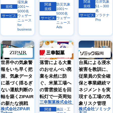
関連
沿岸気象
場気象
関連
防災気象
規模
51～300
規模
1001〜
規模
1001〜
名
5000名
5000名
サービス
ソラテナ
サービス
ウェザー
サービス
ウェザー
Pro
ニュース
ニュース
for
Ads
business
世界中の気象警
台風による浸水
落雷による大量
報をいち早く把
被害を教訓に、
のおせんべい廃
握、気象データ
従業員の安全確
棄を未然に防
に基づく揺るぎ
保と事業継続マ
ぐ、米菓工場へ
ない運航判断の
ネジメントを実
の雷雲接近を回
軸を築くZIPAIR
現する工場の気
転灯で一斉周知
三幸製菓株式会社
の新たな挑戦
象リスク管理
株式会社ZIPAIR
株式会社ソミック
関連
施設・工
Tokyo
石川