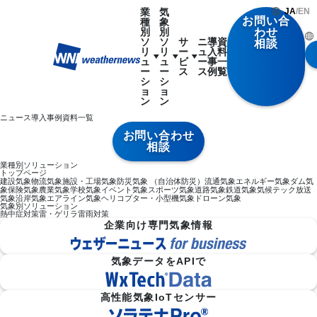
業
気
JA
/
EN
お問い合
種
象
別
別
わせ
ソ
ソ
サ
ニ
導
資
相談
リ
リ
ー
ュ
入
料
ュ
ュ
ビ
ー
事
一
ー
ー
ス
ス
例
覧
シ
シ
ョ
ョ
ン
ン
ニュース
導入事例
資料一覧
お問い合わせ
相談
業種別ソリューション
トップページ
建設気象
物流気象
施設・工場気象
防災気象 （自治体防災）
流通気象
エネルギー気象
ダム気
象
保険気象
農業気象
学校気象
イベント気象
スポーツ気象
道路気象
鉄道気象
気候テック
放送
気象
沿岸気象
エアライン気象
ヘリコプター・小型機気象
ドローン気象
気象別ソリューション
熱中症対策
雷・ゲリラ雷雨対策
企業向け専門気象情報
気象データをAPIで
高性能気象IoTセンサー