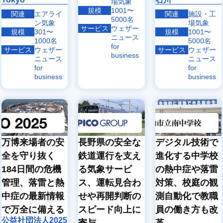
場気象
規模
1001〜
関連
エアライ
関連
施設・工
5000名
ン気象
場気象
サービス
ウェザー
規模
301〜
規模
1001〜
ニュース
1000名
5000名
for
サービス
ウェザー
サービス
ウェザー
business
ニュース
ニュース
for
for
business
business
万博来場者の安
長野県の安全な
デジタル技術で
全を守り抜く
鉄道運行を支え
進化する中学校
184日間の危機
る気象サービ
の熱中症や落雷
管理、落雷と熱
ス、運転見合わ
対策、校庭の観
中症の最新情報
せや再開判断の
測自動化で教職
で万全に備える
スピード向上に
員の働き方も改
公益社団法人2025
寄与
革