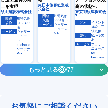
東日本旅客鉄道株
上を実現
高の状態へ
式会社
須山建設株式会社
東京都競馬株式会
社
関連
鉄道気象
関連
建設気象
規模
5001名〜
関連
イベント
規模
51～300
サービス
ウェザー
施設・工
名
ニュース
場気象
サービス
ウェザー
Ads
規模
51～300
ニュース
名
for
サービス
ウェザー
business
ニュース
ソラテナ
for
Pro
business
もっと見る
30
/77
お気軽にご相談ください