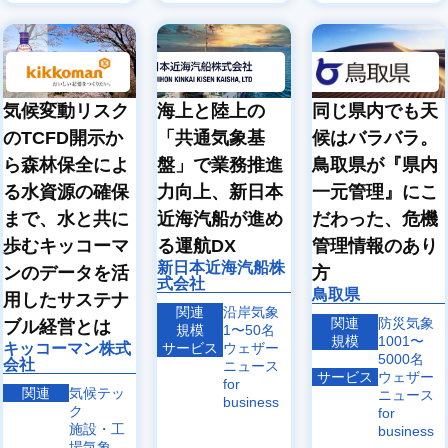
海上と陸上の
同じ県内でも天
気候変動リスク
「共通気象基
候はバラバラ。
のTCFD開示か
盤」で業務推進
鳥取県が『県内
ら森林保全によ
力向上、新日本
一元管理』にこ
る水資源の確保
近海汽船が進め
だわった、危機
まで、水と共に
る運航DX
管理情報のあり
歩むキッコーマ
新日本近海汽船株
方
ンのデータを活
式会社
鳥取県
用したサステナ
関連
沿岸気象
関連
防災気象
ブル経営とは
規模
1〜50名
規模
1001〜
サービス
ウェザー
キッコーマン株式
5000名
会社
ニュース
サービス
ウェザー
for
関連
気候テッ
ニュース
business
ク
for
施設・工
business
場気象