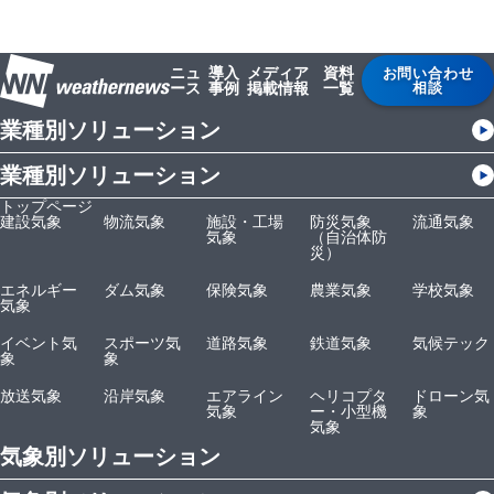
ニュ
導入
メディア
資料
お問い合わせ
ース
事例
掲載情報
一覧
相談
業種別ソリューション
業種別ソリューション
トップページ
建設気象
物流気象
施設・工場
防災気象
流通気象
気象
（自治体防
災）
エネルギー
ダム気象
保険気象
農業気象
学校気象
気象
イベント気
スポーツ気
道路気象
鉄道気象
気候テック
象
象
放送気象
沿岸気象
エアライン
ヘリコプタ
ドローン気
気象
ー・小型機
象
気象
気象別ソリューション